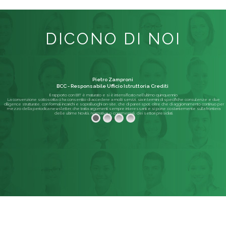
DICONO DI NOI
Pietro Zamproni
BCC - Responsabile Ufficio Istruttoria Crediti
Il rapporto con BIT è maturato e si è intensificato nell'ultimo quinquennio.
La convenzione sottoscritta ci ha consentito di accedere a molti servizi, sia in termini di specifiche consulenze e due
diligence strutturate, con formali incarichi e sopralluoghi on-site, che di pareri spot; oltre che di aggiornamento continuo per
mezzo della periodica newsletter, che tratta argomenti sempre interessanti e si pone costantemente sulla frontiera
delle ultime Novità, normative o commerciali, dei settori presidiati.
Leggi di più