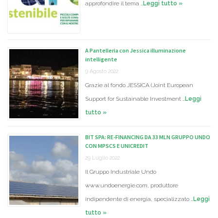
approfondire il tema …
Leggi tutto »
A Pantelleria con Jessica illuminazione
intelligente
9 Agosto 2022
Grazie al fondo JESSICA (Joint European
Support for Sustainable Investment …
Leggi
tutto »
BIT SPA: RE-FINANCING DA 33 MLN GRUPPO UNDO
CON MPSCS E UNICREDIT
29 Luglio 2022
Il Gruppo Industriale Undo
www.undoenergie.com, produttore
indipendente di energia, specializzato …
Leggi
tutto »