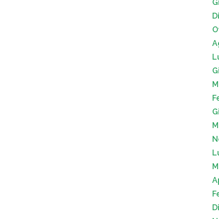
G
D
O
A
L
G
M
F
G
M
N
L
M
A
F
D