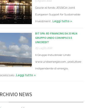
9 Agosto 2022
Grazie al fondo JESSICA (Joint
European Support for Sustainable
Investment …
Leggi tutto »
BIT SPA: RE-FINANCING DA 33 MLN
GRUPPO UNDO CON MPSCS E
UNICREDIT
29 Luglio 2022
Il Gruppo Industriale Undo
www.undoenergie.com, produttore
indipendente di energia,
ecializzato …
Leggi tutto »
RCHIVIO NEWS