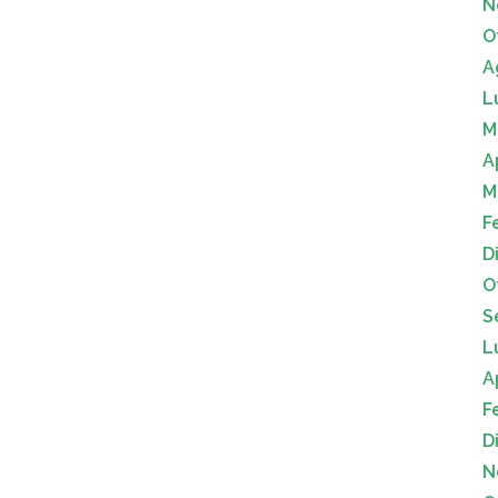
N
O
A
L
M
A
M
F
D
O
S
L
A
F
D
N