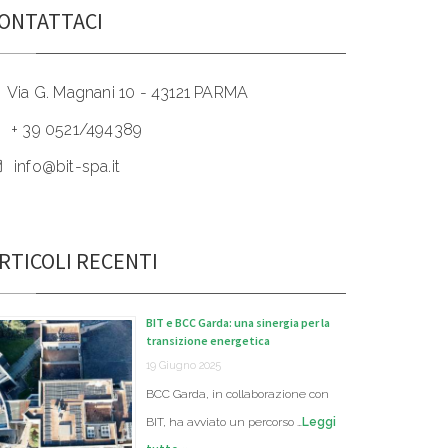
ONTATTACI
Via G. Magnani 10 - 43121 PARMA
+ 39 0521/494389
info@bit-spa.it
RTICOLI RECENTI
BIT e BCC Garda: una sinergia per la
transizione energetica
19 Giugno 2025
BCC Garda, in collaborazione con
BIT, ha avviato un percorso …
Leggi