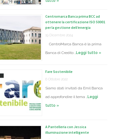
tutto »
Centromarca Banca prima BCC ad
ottenere la certificazione ISO 50001
per la gestione dell’energia
19 Dicembre 2024
CentroMarca Banca è la prima
Banca di Credito …
Leggi tutto »
Fare Sostenibile
6 Ottobre 2022
Siamo stati invitati da Emil Banca
ad approfondire il tema …
Leggi
tutto »
A Pantelleria con Jessica
illuminazione intelligente