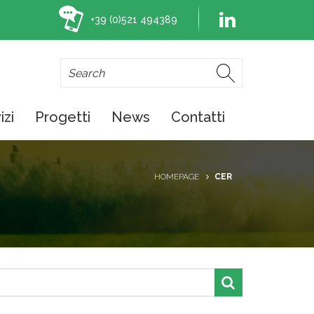
+39 (0)521 494389
izi
Progetti
News
Contatti
HOMEPAGE
CER