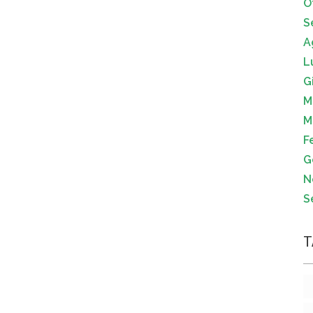
O
S
A
L
G
M
M
F
G
N
S
T