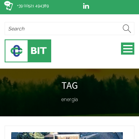
+39 (0)521 494389
TAG
energia