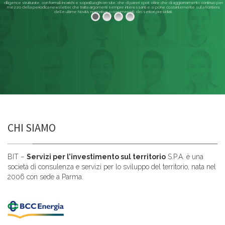
diligence strutturate, con formali incarichi e sopralluoghi on-site, che di pareri spot; oltre che di aggiornamento continuo per
mezzo della periodica newsletter, che tratta argomenti sempre interessanti e si pone costantemente sulla frontiera
delle ultime Novità, normative o commerciali, dei settori presidiati.
Leggi di più
CHI SIAMO
BIT –
Servizi per l’investimento sul territorio
S.P.A. è una
società di consulenza e servizi per lo sviluppo del territorio, nata nel
2006 con sede a Parma.