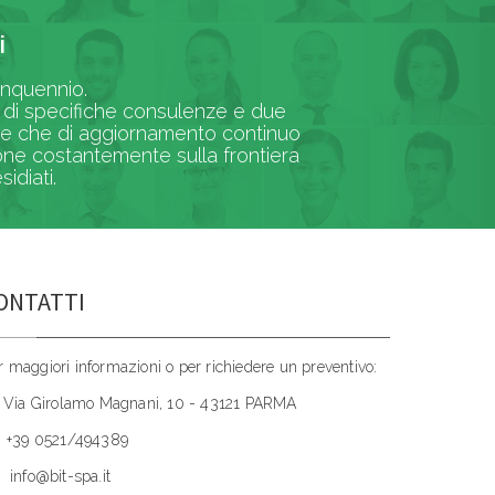
i
uinquennio.
ni di specifiche consulenze e due
oltre che di aggiornamento continuo
one costantemente sulla frontiera
idiati.
ONTATTI
r maggiori informazioni o per richiedere un preventivo:
Via Girolamo Magnani, 10 - 43121 PARMA
+39 0521/494389
info@bit-spa.it