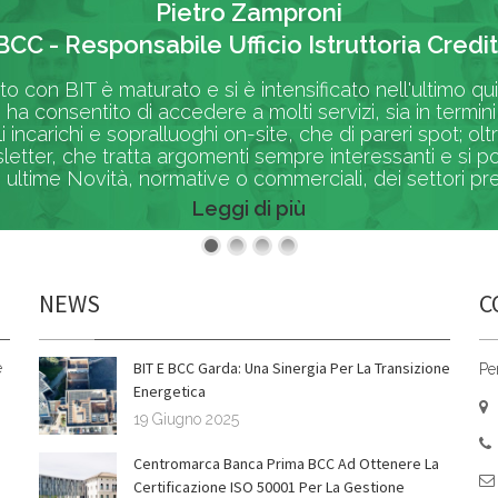
Pietro Zamproni
BCC - Responsabile Ufficio Istruttoria Credit
rto con BIT è maturato e si è intensificato nell'ultimo q
 ha consentito di accedere a molti servizi, sia in termi
li incarichi e sopralluoghi on-site, che di pareri spot; 
etter, che tratta argomenti sempre interessanti e si p
 ultime Novità, normative o commerciali, dei settori pres
Leggi di più
NEWS
C
BIT E BCC Garda: Una Sinergia Per La Transizione
è
Pe
Energetica
19 Giugno 2025
Centromarca Banca Prima BCC Ad Ottenere La
Certificazione ISO 50001 Per La Gestione