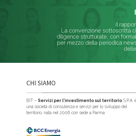
Il rappo
La convenzione sottoscritta ci
diligence strutturate, con forma
per mezzo della periodica newsl
delle
CHI SIAMO
BIT –
Servizi per l’investimento sul territorio
S.P.A. 
una società di consulenza e servizi per lo sviluppo del
territorio, nata nel 2006 con sede a Parma.