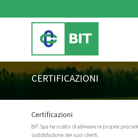
CERTIFICAZIONI
Certificazioni
BIT Spa ha scelto di allineare le proprie procedu
soddisfazione dei suoi clienti.