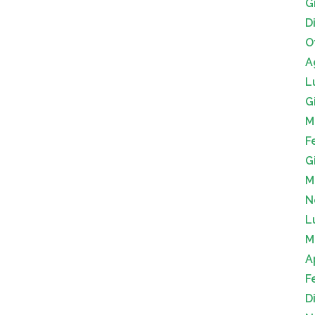
G
D
O
A
L
G
M
F
G
M
N
L
M
A
F
D