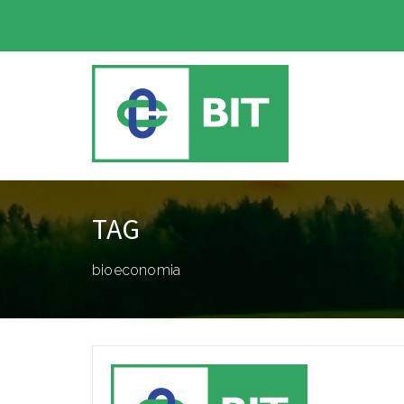
TAG
bioeconomia