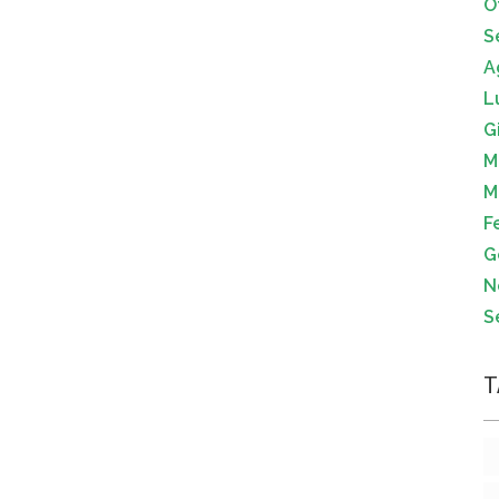
O
S
A
L
G
M
M
F
G
N
S
T