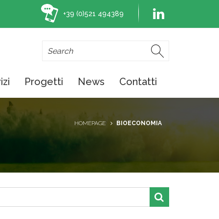
+39 (0)521 494389
izi
Progetti
News
Contatti
HOMEPAGE
BIOECONOMIA