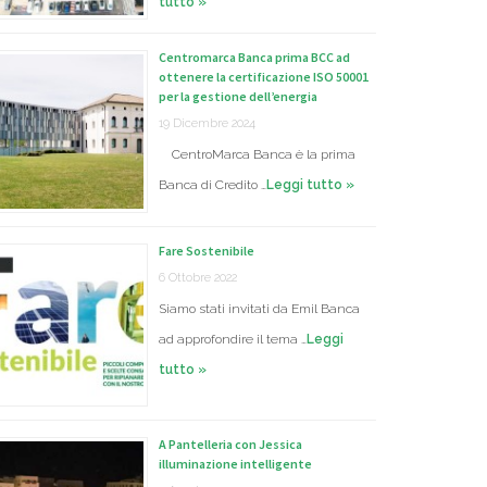
tutto »
Centromarca Banca prima BCC ad
ottenere la certificazione ISO 50001
per la gestione dell’energia
19 Dicembre 2024
CentroMarca Banca è la prima
Banca di Credito …
Leggi tutto »
Fare Sostenibile
6 Ottobre 2022
Siamo stati invitati da Emil Banca
ad approfondire il tema …
Leggi
tutto »
A Pantelleria con Jessica
illuminazione intelligente