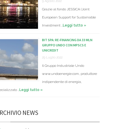
9 Agosto 2022
Grazie al fondo JESSICA (Joint
European Support for Sustainable
Investment …
Leggi tutto »
BIT SPA: RE-FINANCING DA 33 MLN
GRUPPO UNDO CON MPSCS E
UNICREDIT
29 Luglio 2022
Il Gruppo Industriale Undo
www.undoenergie.com, produttore
indipendente di energia,
ecializzato …
Leggi tutto »
RCHIVIO NEWS