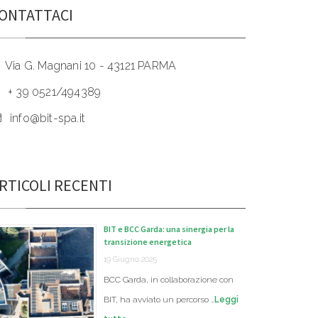
ONTATTACI
Via G. Magnani 10 - 43121 PARMA
+ 39 0521/494389
info@bit-spa.it
RTICOLI RECENTI
BIT e BCC Garda: una sinergia per la
transizione energetica
19 Giugno 2025
BCC Garda, in collaborazione con
BIT, ha avviato un percorso …
Leggi