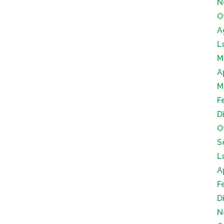
N
O
A
L
M
A
M
F
D
O
S
L
A
F
D
N