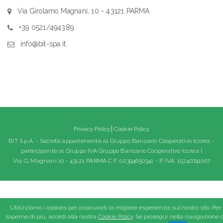
Via Girolamo Magnani, 10 - 43121 PARMA
+39 0521/494389
info@bit-spa.it
Privacy Policy
Cookie Policy
BIT S.p.A. - Società appartenente al Gruppo Bancario Cooperativo Iccrea -
partecipante al Gruppo IVA Gruppo Bancario Cooperativo Iccrea |
Via G. Magnani 10 - 43121 PARMA C.F: 02394650341 - P. IVA: 15240741007
Utilizziamo i cookies per assicurarti la migliore esperienza sul nostro sito. Per
saperne di più, accedi alla nostra
Cookie Policy
. Se prosegui nella navigazione d