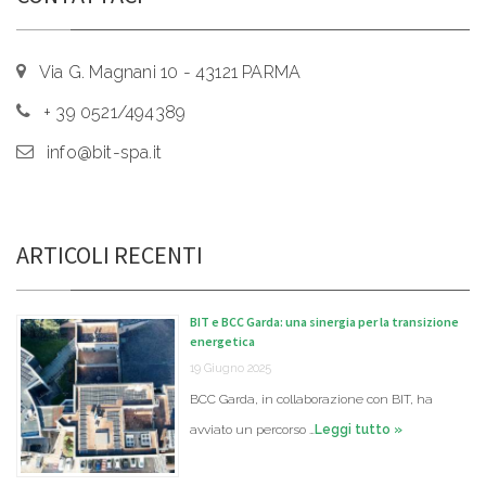
Via G. Magnani 10 - 43121 PARMA
+ 39 0521/494389
info@bit-spa.it
ARTICOLI RECENTI
BIT e BCC Garda: una sinergia per la transizione
energetica
19 Giugno 2025
BCC Garda, in collaborazione con BIT, ha
avviato un percorso …
Leggi tutto »