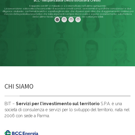
BCC - Responsabile Ufficio Istruttoria Crediti
Il rapporto con BIT è maturato e si è intensificato nell'ultimo quinquennio.
La convenzione sottoscritta ci ha consentito di accedere a molti servizi, sia in termini di specifiche consulenze e due
diligence strutturate, con formali incarichi e sopralluoghi on-site, che di pareri spot; oltre che di aggiornamento continuo per
mezzo della periodica newsletter, che tratta argomenti sempre interessanti e si pone costantemente sulla frontiera
delle ultime Novità, normative o commerciali, dei settori presidiati.
Leggi di più
CHI SIAMO
BIT –
Servizi per l’investimento sul territorio
S.P.A. è una
società di consulenza e servizi per lo sviluppo del territorio, nata nel
2006 con sede a Parma.