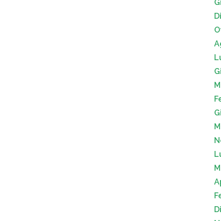
G
D
O
A
L
G
M
F
G
M
N
L
M
A
F
D