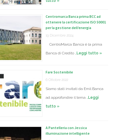
tutto »
Centromarca Banca prima BCC ad
ottenere la certificazione ISO 50001
per la gestione dell’energia
19 Dicembre 2024
CentroMarca Banca è la prima
Banca di Credito …
Leggi tutto »
Fare Sostenibile
6 Ottobre 2022
Siamo stati invitati da Emil Banca
ad approfondire il tema …
Leggi
tutto »
A Pantelleria con Jessica
illuminazione intelligente