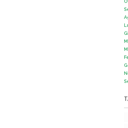
O
S
A
L
G
M
M
F
G
N
S
T