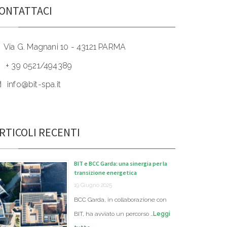
ONTATTACI
Via G. Magnani 10 - 43121 PARMA
+ 39 0521/494389
info@bit-spa.it
RTICOLI RECENTI
BIT e BCC Garda: una sinergia per la
transizione energetica
19 Giugno 2025
BCC Garda, in collaborazione con
BIT, ha avviato un percorso …
Leggi