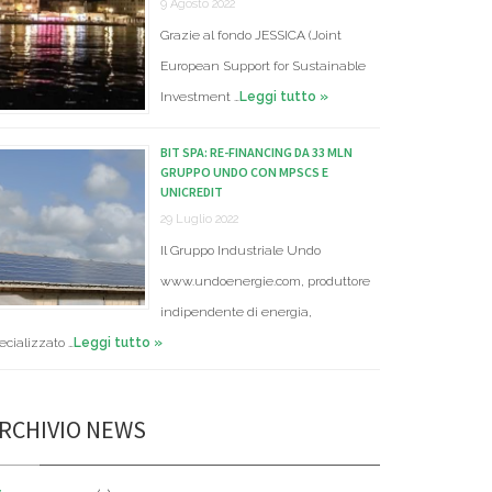
9 Agosto 2022
Grazie al fondo JESSICA (Joint
European Support for Sustainable
Investment …
Leggi tutto »
BIT SPA: RE-FINANCING DA 33 MLN
GRUPPO UNDO CON MPSCS E
UNICREDIT
29 Luglio 2022
Il Gruppo Industriale Undo
www.undoenergie.com, produttore
indipendente di energia,
ecializzato …
Leggi tutto »
RCHIVIO NEWS