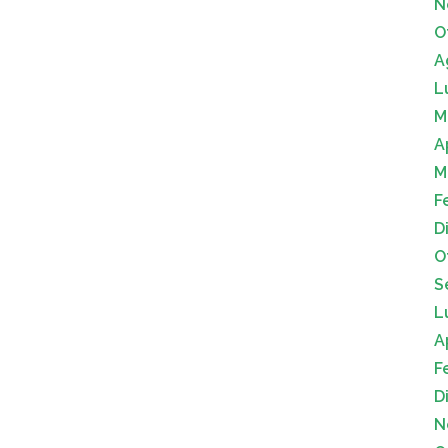
N
O
A
L
M
A
M
F
D
O
S
L
A
F
D
N