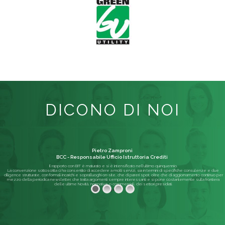
DICONO DI NOI
Pietro Zamproni
BCC - Responsabile Ufficio Istruttoria Crediti
Il rapporto con BIT è maturato e si è intensificato nell'ultimo quinquennio.
La convenzione sottoscritta ci ha consentito di accedere a molti servizi, sia in termini di specifiche consulenze e due
diligence strutturate, con formali incarichi e sopralluoghi on-site, che di pareri spot; oltre che di aggiornamento continuo per
mezzo della periodica newsletter, che tratta argomenti sempre interessanti e si pone costantemente sulla frontiera
delle ultime Novità, normative o commerciali, dei settori presidiati.
Leggi di più