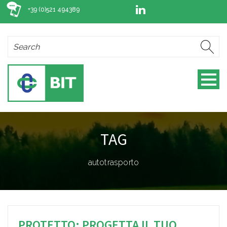
+39 (0)521 494389
TAG
autotrasporto
PROTETTO: PROGETTA IL TUO