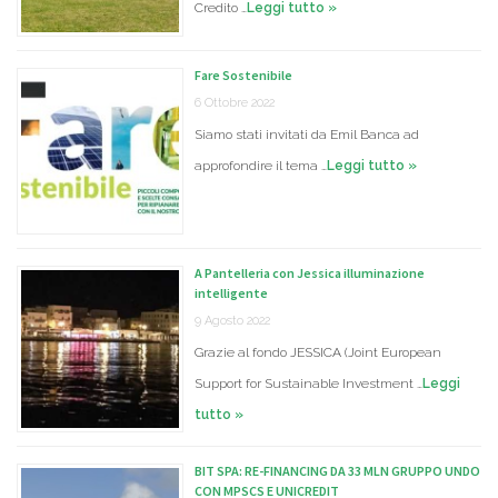
Credito …
Leggi tutto »
Fare Sostenibile
6 Ottobre 2022
Siamo stati invitati da Emil Banca ad
approfondire il tema …
Leggi tutto »
A Pantelleria con Jessica illuminazione
intelligente
9 Agosto 2022
Grazie al fondo JESSICA (Joint European
Support for Sustainable Investment …
Leggi
tutto »
BIT SPA: RE-FINANCING DA 33 MLN GRUPPO UNDO
CON MPSCS E UNICREDIT