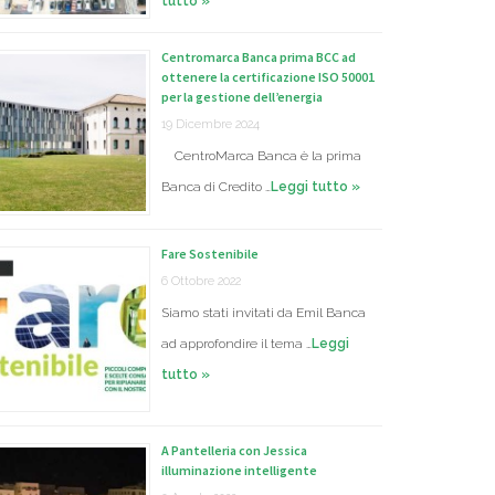
tutto »
Centromarca Banca prima BCC ad
ottenere la certificazione ISO 50001
per la gestione dell’energia
19 Dicembre 2024
CentroMarca Banca è la prima
Banca di Credito …
Leggi tutto »
Fare Sostenibile
6 Ottobre 2022
Siamo stati invitati da Emil Banca
ad approfondire il tema …
Leggi
tutto »
A Pantelleria con Jessica
illuminazione intelligente