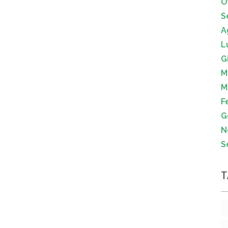
O
S
A
L
G
M
M
F
G
N
S
T