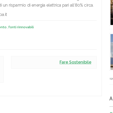
un risparmio di energia elettrica pari all’80% circa.
a.it
ento
,
fonti rinnovabili
Fare Sostenibile
sp
A