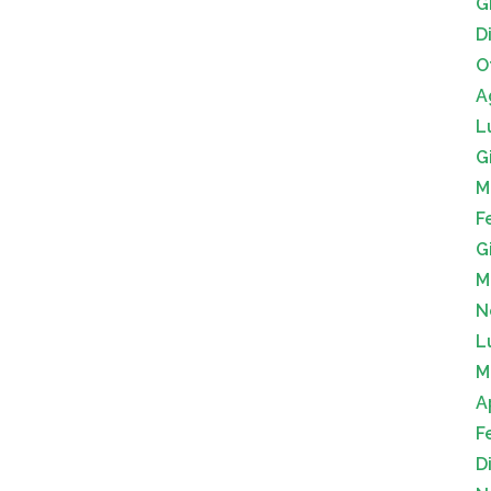
G
D
O
A
L
G
M
F
G
M
N
L
M
A
F
D