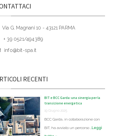
ONTATTACI
Via G. Magnani 10 - 43121 PARMA
+ 39 0521/494389
info@bit-spa.it
RTICOLI RECENTI
BIT e BCC Garda: una sinergia per la
transizione energetica
19 Giugno 2025
BCC Garda, in collaborazione con
BIT, ha avviato un percorso …
Leggi