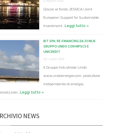
9 Agosto 2022
Grazie al fondo JESSICA (Joint
European Support for Sustainable
Investment …
Leggi tutto »
BIT SPA: RE-FINANCING DA 33 MLN
GRUPPO UNDO CON MPSCS E
UNICREDIT
29 Luglio 2022
Il Gruppo Industriale Undo
www.undoenergie.com, produttore
indipendente di energia,
ecializzato …
Leggi tutto »
RCHIVIO NEWS