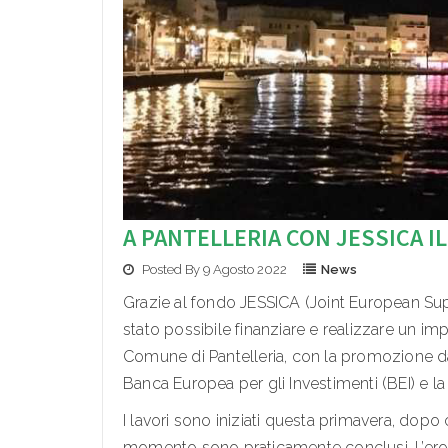
A PANTELLERIA CON JESSICA 
Posted By 9 Agosto 2022
News
Grazie al fondo JESSICA (Joint European Sup
stato possibile finanziare e realizzare un im
Comune di Pantelleria, con la promozione d
Banca Europea per gli Investimenti (BEI) e l
I lavori sono iniziati questa primavera, dopo
momento sono praticamente conclusi. L’erog