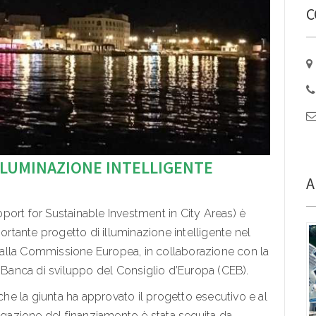
C
ILLUMINAZIONE INTELLIGENTE
A
port for Sustainable Investment in City Areas) è
portante progetto di illuminazione intelligente nel
alla Commissione Europea, in collaborazione con la
a Banca di sviluppo del Consiglio d’Europa (CEB).
 che la giunta ha approvato il progetto esecutivo e al
azione del finanziamento è stata seguita da