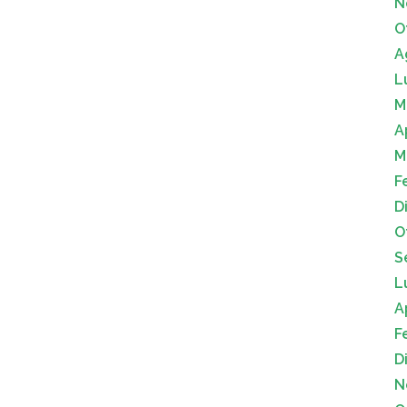
N
O
A
L
M
A
M
F
D
O
S
L
A
F
D
N