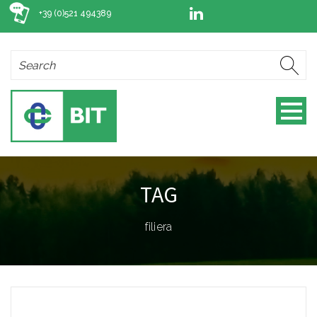
+39 (0)521 494389
TAG
filiera