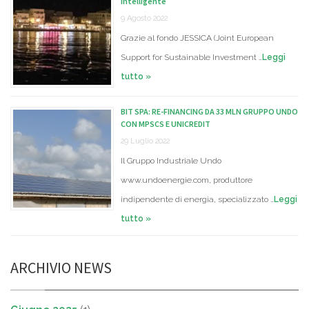
intelligente
9 Agosto 2022
Grazie al fondo JESSICA (Joint European
Support for Sustainable Investment …
Leggi
tutto »
BIT SPA: RE-FINANCING DA 33 MLN GRUPPO UNDO
CON MPSCS E UNICREDIT
29 Luglio 2022
Il Gruppo Industriale Undo
www.undoenergie.com, produttore
indipendente di energia, specializzato …
Leggi
tutto »
ARCHIVIO NEWS