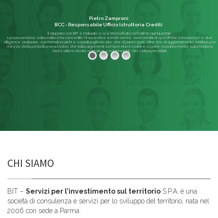
Pietro Zamproni
BCC - Responsabile Ufficio Istruttoria Crediti
Il rapporto con BIT è maturato e si è intensificato nell'ultimo quinquennio.
La convenzione sottoscritta ci ha consentito di accedere a molti servizi, sia in termini di specifiche consulenze e due
diligence strutturate, con formali incarichi e sopralluoghi on-site, che di pareri spot; oltre che di aggiornamento continuo per
mezzo della periodica newsletter, che tratta argomenti sempre interessanti e si pone costantemente sulla frontiera
delle ultime Novità, normative o commerciali, dei settori presidiati.
Leggi di più
CHI SIAMO
BIT –
Servizi per l’investimento sul territorio
S.P.A. è una
società di consulenza e servizi per lo sviluppo del territorio, nata nel
2006 con sede a Parma.