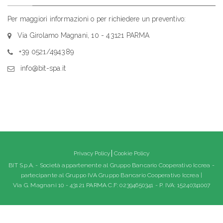
Per maggiori informazioni o per richiedere un preventivo:
Via Girolamo Magnani, 10 - 43121 PARMA
+39 0521/494389
info@bit-spa.it
Privacy Policy
Cookie Policy
BIT S.p.A. - Società appartenente al Gruppo Bancario Cooperativo Iccrea -
partecipante al Gruppo IVA Gruppo Bancario Cooperativo Iccrea |
Via G. Magnani 10 - 43121 PARMA C.F: 02394650341 - P. IVA: 15240741007