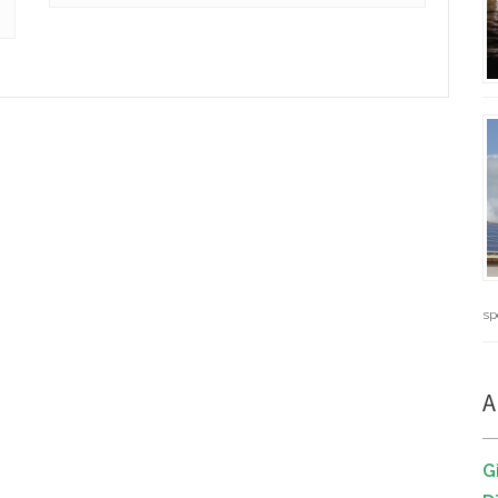
sp
A
G