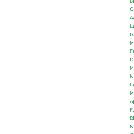
D
O
A
L
G
M
F
G
M
N
L
M
A
F
D
N