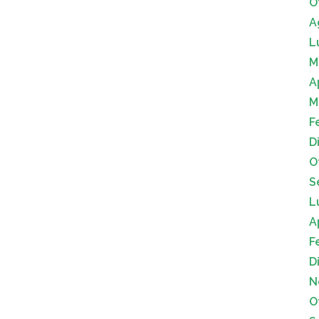
O
A
L
M
A
M
F
D
O
S
L
A
F
D
N
O