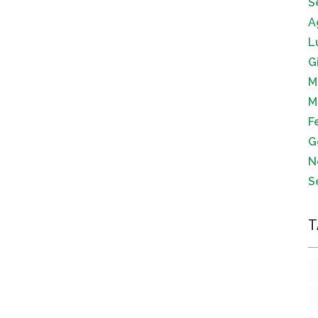
S
A
L
G
M
M
F
G
N
S
T