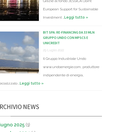
Grazie al fondo JESSICA (Joint
European Support for Sustainable
Investment …
Leggi tutto »
BIT SPA: RE-FINANCING DA 33 MLN
GRUPPO UNDO CON MPSCS E
UNICREDIT
29 Luglio 2022
Il Gruppo Industriale Undo
www.undoenergie.com, produttore
indipendente di energia,
ecializzato …
Leggi tutto »
RCHIVIO NEWS
iugno 2025
(1)