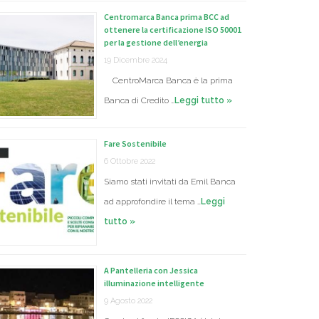
Centromarca Banca prima BCC ad
ottenere la certificazione ISO 50001
per la gestione dell’energia
19 Dicembre 2024
CentroMarca Banca è la prima
Banca di Credito …
Leggi tutto »
Fare Sostenibile
6 Ottobre 2022
Siamo stati invitati da Emil Banca
ad approfondire il tema …
Leggi
tutto »
A Pantelleria con Jessica
illuminazione intelligente
9 Agosto 2022