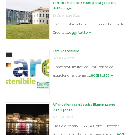
certificazione ISO 50001 per la gestione
dell’energia
19 Dicembre 2024
CentroMarca Banca è la prima Banca di
Credito …
Leggi tutto »
Fare Sostenibile
6 Ottobre 2022
Siamo stati invitati da Emil Banca ad
approfondire il tema …
Leggi tutto »
A Pantelleria con Jessica illuminazione
intelligente
9 Agosto 2022
Grazie al fondo JESSICA (Joint European
Support for Sustainable Investment …
Leggi