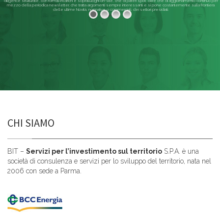
diligence strutturate, con formali incarichi e sopralluoghi on-site, che di pareri spot; oltre che di aggiornamento continuo per
mezzo della periodica newsletter, che tratta argomenti sempre interessanti e si pone costantemente sulla frontiera
delle ultime Novità, normative o commerciali, dei settori presidiati.
Leggi di più
CHI SIAMO
BIT –
Servizi per l’investimento sul territorio
S.P.A. è una
società di consulenza e servizi per lo sviluppo del territorio, nata nel
2006 con sede a Parma.