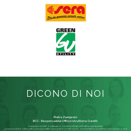
DICONO DI NOI
Pietro Zamproni
BCC - Responsabile Ufficio Istruttoria Crediti
Il rapporto con BIT è maturato e si è intensificato nell'ultimo quinquennio.
La convenzione sottoscritta ci ha consentito di accedere a molti servizi, sia in termini di specifiche consulenze e due