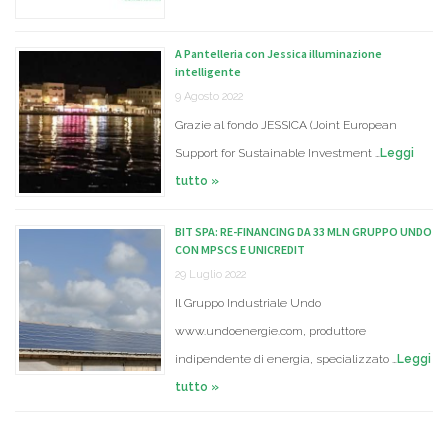
A Pantelleria con Jessica illuminazione
intelligente
9 Agosto 2022
Grazie al fondo JESSICA (Joint European
Support for Sustainable Investment …
Leggi
tutto »
BIT SPA: RE-FINANCING DA 33 MLN GRUPPO UNDO
CON MPSCS E UNICREDIT
29 Luglio 2022
Il Gruppo Industriale Undo
www.undoenergie.com, produttore
indipendente di energia, specializzato …
Leggi
tutto »