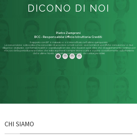
DICONO DI NOI
Pietro Zamproni
BCC - Responsabile Ufficio Istruttoria Crediti
Il rapporto con BIT è maturato e si è intensificato nell'ultimo quinquennio.
La convenzione sottoscritta ci ha consentito di accedere a molti servizi, sia in termini di specifiche consulenze e due
diligence strutturate, con formali incarichi e sopralluoghi on-site, che di pareri spot; oltre che di aggiornamento continuo per
mezzo della periodica newsletter, che tratta argomenti sempre interessanti e si pone costantemente sulla frontiera
delle ultime Novità, normative o commerciali, dei settori presidiati.
Leggi di più
CHI SIAMO