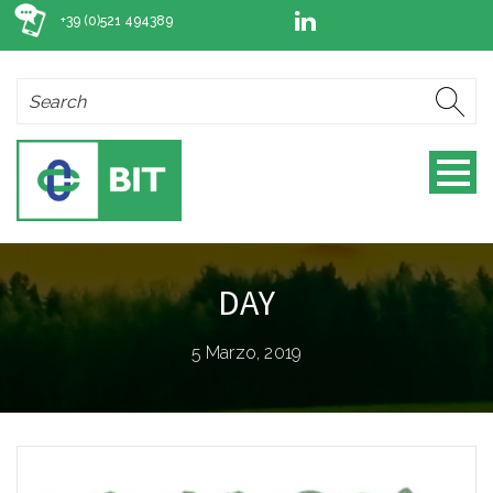
+39 (0)521 494389
DAY
5 Marzo, 2019