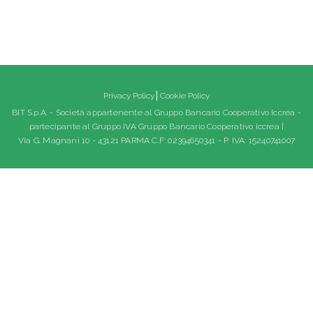
Privacy Policy
Cookie Policy
BIT S.p.A. - Società appartenente al Gruppo Bancario Cooperativo Iccrea -
partecipante al Gruppo IVA Gruppo Bancario Cooperativo Iccrea |
Via G. Magnani 10 - 43121 PARMA C.F: 02394650341 - P. IVA: 15240741007