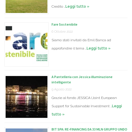
Credito …
Leggi tutto »
Fare Sostenibile
6 Ottobre 2022
Siamo stati invitati da Emil Banca ad
approfondire il tema …
Leggi tutto »
A Pantelleria con Jessica illuminazione
intelligente
9 Agosto 2022
Grazie al fondo JESSICA (Joint European
Support for Sustainable Investment …
Leggi
tutto »
BIT SPA: RE-FINANCING DA 33 MLN GRUPPO UNDO