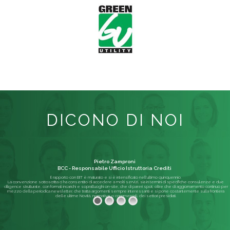
DICONO DI NOI
Pietro Zamproni
BCC - Responsabile Ufficio Istruttoria Crediti
Il rapporto con BIT è maturato e si è intensificato nell'ultimo quinquennio.
La convenzione sottoscritta ci ha consentito di accedere a molti servizi, sia in termini di specifiche consulenze e due
diligence strutturate, con formali incarichi e sopralluoghi on-site, che di pareri spot; oltre che di aggiornamento continuo per
mezzo della periodica newsletter, che tratta argomenti sempre interessanti e si pone costantemente sulla frontiera
delle ultime Novità, normative o commerciali, dei settori presidiati.
Leggi di più