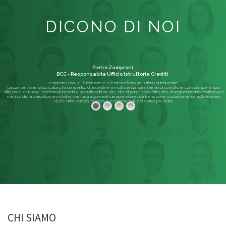
DICONO DI NOI
Pietro Zamproni
BCC - Responsabile Ufficio Istruttoria Crediti
Il rapporto con BIT è maturato e si è intensificato nell'ultimo quinquennio.
La convenzione sottoscritta ci ha consentito di accedere a molti servizi, sia in termini di specifiche consulenze e due
diligence strutturate, con formali incarichi e sopralluoghi on-site, che di pareri spot; oltre che di aggiornamento continuo per
mezzo della periodica newsletter, che tratta argomenti sempre interessanti e si pone costantemente sulla frontiera
delle ultime Novità, normative o commerciali, dei settori presidiati.
Leggi di più
CHI SIAMO