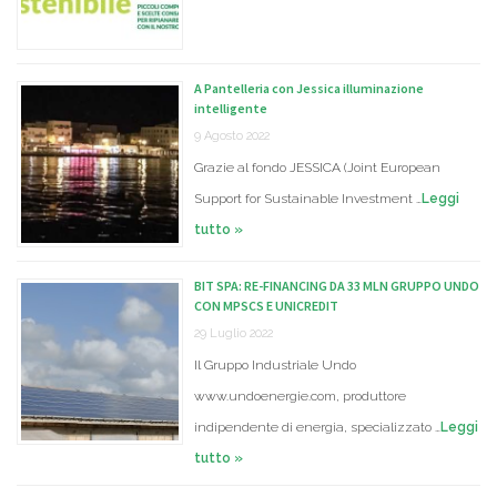
A Pantelleria con Jessica illuminazione
intelligente
9 Agosto 2022
Grazie al fondo JESSICA (Joint European
Support for Sustainable Investment …
Leggi
tutto »
BIT SPA: RE-FINANCING DA 33 MLN GRUPPO UNDO
CON MPSCS E UNICREDIT
29 Luglio 2022
Il Gruppo Industriale Undo
www.undoenergie.com, produttore
indipendente di energia, specializzato …
Leggi
tutto »