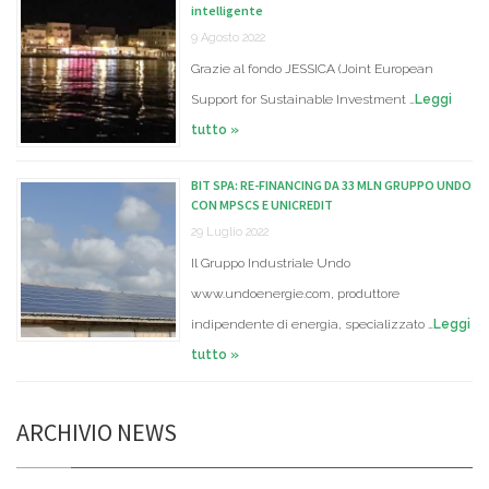
intelligente
9 Agosto 2022
Grazie al fondo JESSICA (Joint European
Support for Sustainable Investment …
Leggi
tutto »
BIT SPA: RE-FINANCING DA 33 MLN GRUPPO UNDO
CON MPSCS E UNICREDIT
29 Luglio 2022
Il Gruppo Industriale Undo
www.undoenergie.com, produttore
indipendente di energia, specializzato …
Leggi
tutto »
ARCHIVIO NEWS