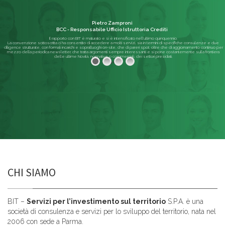
Pietro Zamproni
BCC - Responsabile Ufficio Istruttoria Crediti
Il rapporto con BIT è maturato e si è intensificato nell'ultimo quinquennio.
La convenzione sottoscritta ci ha consentito di accedere a molti servizi, sia in termini di specifiche consulenze e due
diligence strutturate, con formali incarichi e sopralluoghi on-site, che di pareri spot; oltre che di aggiornamento continuo per
mezzo della periodica newsletter, che tratta argomenti sempre interessanti e si pone costantemente sulla frontiera
delle ultime Novità, normative o commerciali, dei settori presidiati.
Leggi di più
CHI SIAMO
BIT –
Servizi per l’investimento sul territorio
S.P.A. è una
società di consulenza e servizi per lo sviluppo del territorio, nata nel
2006 con sede a Parma.