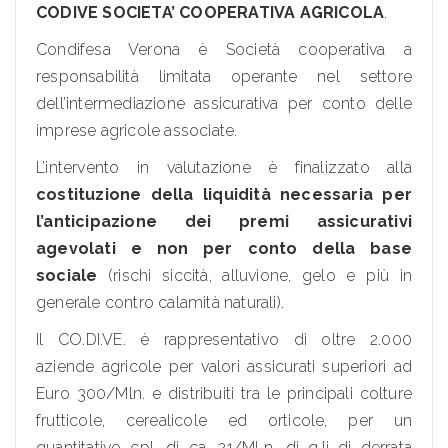
CODIVE SOCIETA’ COOPERATIVA AGRICOLA
.
Condifesa Verona è Società cooperativa a
responsabilità limitata operante nel settore
dell’intermediazione assicurativa per conto delle
imprese agricole associate.
L’intervento in valutazione è finalizzato alla
costituzione della liquidità necessaria per
l’anticipazione dei premi assicurativi
agevolati e non per conto della base
sociale
(rischi siccità, alluvione, gelo e più in
generale contro calamità naturali).
Il CO.DI.VE. è rappresentativo di oltre 2.000
aziende agricole per valori assicurati superiori ad
Euro 300/Mln. e distribuiti tra le principali colture
frutticole, cerealicole ed orticole, per un
quantitativo cpl. di ca. 21/MLn. di q.li di derrata