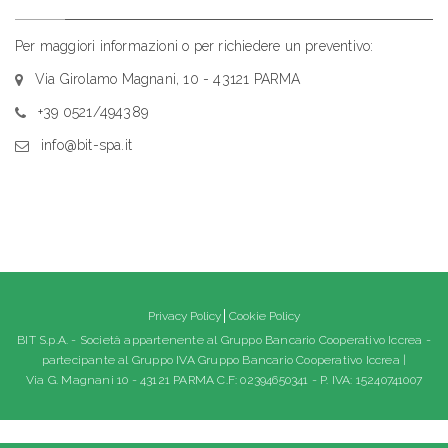
Per maggiori informazioni o per richiedere un preventivo:
Via Girolamo Magnani, 10 - 43121 PARMA
+39 0521/494389
info@bit-spa.it
Privacy Policy
Cookie Policy
BIT S.p.A. - Società appartenente al Gruppo Bancario Cooperativo Iccrea -
partecipante al Gruppo IVA Gruppo Bancario Cooperativo Iccrea |
Via G. Magnani 10 - 43121 PARMA C.F: 02394650341 - P. IVA: 15240741007