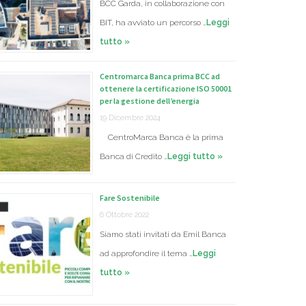
BCC Garda, in collaborazione con
BIT, ha avviato un percorso …
Leggi
tutto »
Centromarca Banca prima BCC ad
ottenere la certificazione ISO 50001
per la gestione dell’energia
19 Dicembre 2024
CentroMarca Banca è la prima
Banca di Credito …
Leggi tutto »
Fare Sostenibile
6 Ottobre 2022
Siamo stati invitati da Emil Banca
ad approfondire il tema …
Leggi
tutto »