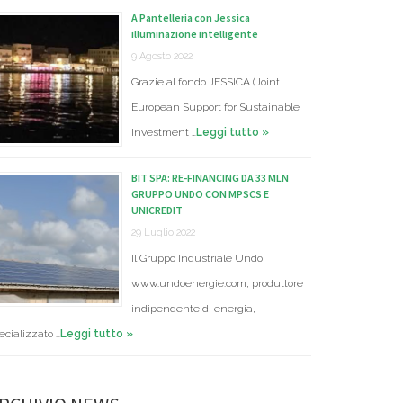
A Pantelleria con Jessica
illuminazione intelligente
9 Agosto 2022
Grazie al fondo JESSICA (Joint
European Support for Sustainable
Investment …
Leggi tutto »
BIT SPA: RE-FINANCING DA 33 MLN
GRUPPO UNDO CON MPSCS E
UNICREDIT
29 Luglio 2022
Il Gruppo Industriale Undo
www.undoenergie.com, produttore
indipendente di energia,
ecializzato …
Leggi tutto »