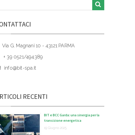
ONTATTACI
Via G. Magnani 10 - 43121 PARMA
+ 39 0521/494389
info@bit-spa.it
RTICOLI RECENTI
BIT e BCC Garda: una sinergia per la
transizione energetica
19 Giugno 2025