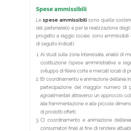
Spese ammissibili
Le
spese ammissibili
sono quelle sostenut
del partenariato e per la realizzazione degl
progetto a raggio locale, sono ammissibili e
di seguito indicati:
A) studi sulla zona interessata, analisi di m
costituzione (spese amministrative e legal
sviluppo di filiere corte e mercati locali di p
B) coordinamento e animazione dell’area int
partecipazione del maggior numero di prod
agroalimentari attraverso un approccio co
alla frammentazione e alle piccole dimens
di prodotti offerti;
C) coordinamento e animazione dell’area i
consumatori finali al fine di rendere attuabi