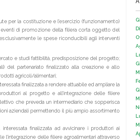
A
G
e per la costituzione e l’esercizio (funzionamento)
D
i eventi di promozione della filiera corta oggetto del
O
sclusivamente le spese riconducibili agli interventi
A
L
ercato e studi fattibilità, predisposizione del progetto;
G
i) del partenariato finalizzato alla creazione e allo
M
rodotti agricoli/alimentari;
F
eressata finalizzata a rendere attuabile ed ampliare la
G
uttori al progetto e all’integrazione delle filiere
M
llettivo che preveda un intermediario che sopperisca
N
ioni aziendali permettendo il più ampio assortimento
L
M
nteressata finalizzata ad avvicinare i produttori ai
A
le l’integrazione delle filiere agroalimentari attraverso