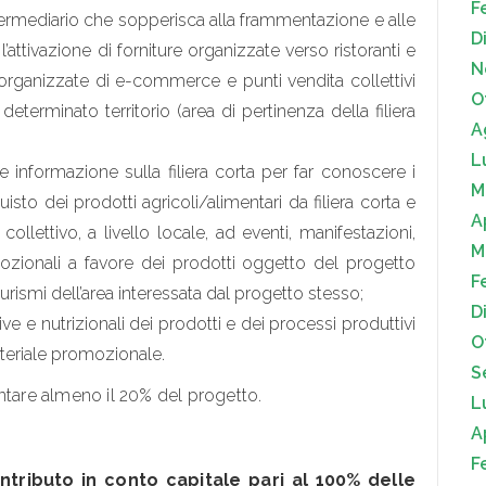
F
ermediario che sopperisca alla frammentazione e alle
D
attivazione di forniture organizzate verso ristoranti e
N
organizzate di e-commerce e punti vendita collettivi
O
determinato territorio (area di pertinenza della filiera
A
L
e informazione sulla filiera corta per far conoscere i
M
uisto dei prodotti agricoli/alimentari da filiera corta e
A
llettivo, a livello locale, ad eventi, manifestazioni,
M
mozionali a favore dei prodotti oggetto del progetto
F
urismi dell’area interessata dal progetto stesso;
D
ve e nutrizionali dei prodotti e dei processi produttivi
O
teriale promozionale.
S
ntare almeno il 20% del progetto.
L
A
F
ntributo in conto capitale pari al 100% delle