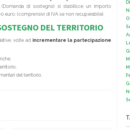
D
 (Domanda di sostegno) si stabilisce un importo
N
0 euro; (comprensivi di IVA se non recuperabile).
O
 A SOSTEGNO DEL TERRITORIO
S
A
iative, volte ad
incrementare la partecipazione
L
G
anche;
M
rritorio;
M
entari del territorio.
F
G
N
S
T