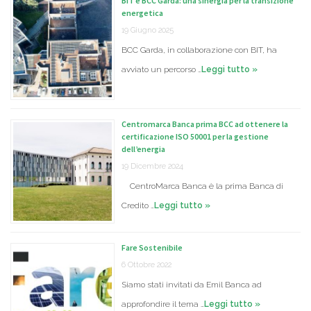
BIT e BCC Garda: una sinergia per la transizione
energetica
19 Giugno 2025
BCC Garda, in collaborazione con BIT, ha
avviato un percorso …
Leggi tutto »
Centromarca Banca prima BCC ad ottenere la
certificazione ISO 50001 per la gestione
dell’energia
19 Dicembre 2024
CentroMarca Banca è la prima Banca di
Credito …
Leggi tutto »
Fare Sostenibile
6 Ottobre 2022
Siamo stati invitati da Emil Banca ad
approfondire il tema …
Leggi tutto »