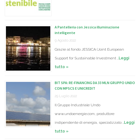
A Pantelleria con Jessica illuminazione
intelligente
9 Agosto 2022
Grazie al fondo JESSICA (Joint European
Support for Sustainable Investment …
Leggi
tutto »
BIT SPA: RE-FINANCING DA 33 MLN GRUPPO UNDO
CON MPSCS E UNICREDIT
29 Luglio 2022
Il Gruppo Industriale Undo
www.undoenergie.com, produttore
indipendente di energia, specializzato …
Leggi
tutto »