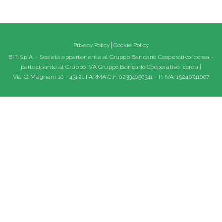
Privacy Policy
Cookie Policy
BIT S.p.A. - Società appartenente al Gruppo Bancario Cooperativo Iccrea -
partecipante al Gruppo IVA Gruppo Bancario Cooperativo Iccrea |
Via G. Magnani 10 - 43121 PARMA C.F: 02394650341 - P. IVA: 15240741007