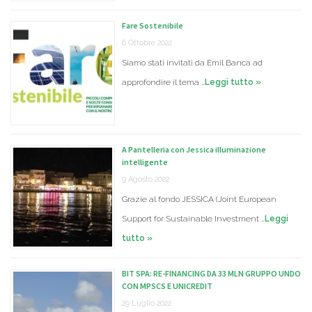
Fare Sostenibile
6 Ottobre 2022
Siamo stati invitati da Emil Banca ad
approfondire il tema …
Leggi tutto »
A Pantelleria con Jessica illuminazione
intelligente
9 Agosto 2022
Grazie al fondo JESSICA (Joint European
Support for Sustainable Investment …
Leggi
tutto »
BIT SPA: RE-FINANCING DA 33 MLN GRUPPO UNDO
CON MPSCS E UNICREDIT
29 Luglio 2022