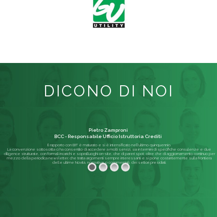
DICONO DI NOI
Pietro Zamproni
BCC - Responsabile Ufficio Istruttoria Crediti
Il rapporto con BIT è maturato e si è intensificato nell'ultimo quinquennio.
La convenzione sottoscritta ci ha consentito di accedere a molti servizi, sia in termini di specifiche consulenze e due
diligence strutturate, con formali incarichi e sopralluoghi on-site, che di pareri spot; oltre che di aggiornamento continuo per
mezzo della periodica newsletter, che tratta argomenti sempre interessanti e si pone costantemente sulla frontiera
delle ultime Novità, normative o commerciali, dei settori presidiati.
Leggi di più