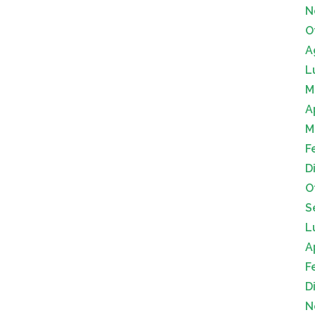
N
O
A
L
M
A
M
F
D
O
S
L
A
F
D
N