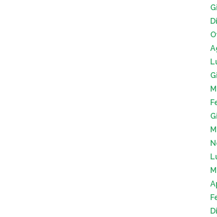
G
D
O
A
L
G
M
F
G
M
N
L
M
A
F
D