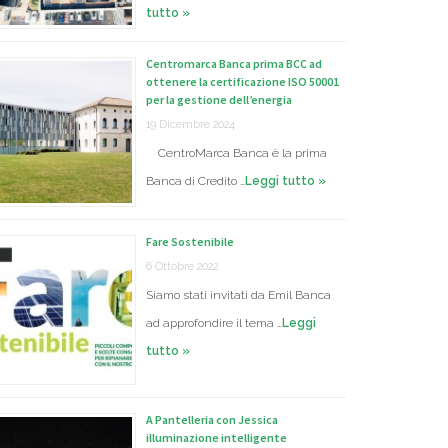
tutto »
Centromarca Banca prima BCC ad
ottenere la certificazione ISO 50001
per la gestione dell’energia
19 Dicembre 2024
CentroMarca Banca è la prima
Banca di Credito …
Leggi tutto »
Fare Sostenibile
6 Ottobre 2022
Siamo stati invitati da Emil Banca
ad approfondire il tema …
Leggi
tutto »
A Pantelleria con Jessica
illuminazione intelligente