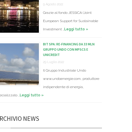
9 Agosto 2022
Grazie al fondo JESSICA (Joint
European Support for Sustainable
Investment …
Leggi tutto »
BIT SPA: RE-FINANCING DA 33 MLN
GRUPPO UNDO CON MPSCS E
UNICREDIT
29 Luglio 2022
Il Gruppo Industriale Undo
www.undoenergie.com, produttore
indipendente di energia,
ecializzato …
Leggi tutto »
RCHIVIO NEWS