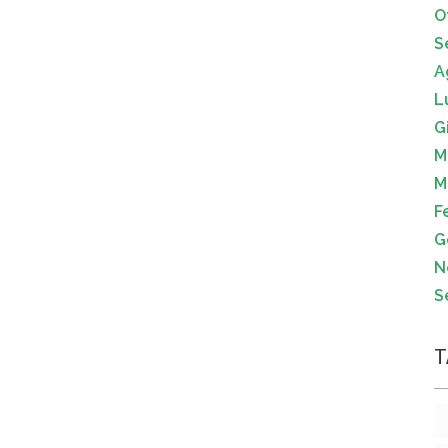
O
S
A
L
G
M
M
F
G
N
S
T