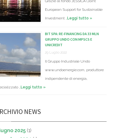
Grazie al fondo JESSICA (Joint
European Support for Sustainable
Investment …
Leggi tutto »
BIT SPA: RE-FINANCING DA 33 MLN
GRUPPO UNDO CON MPSCS E
UNICREDIT
29 Luglio 2022
Il Gruppo Industriale Undo
www.undoenergie.com, produttore
indipendente di energia,
ecializzato …
Leggi tutto »
RCHIVIO NEWS
iugno 2025
(1)