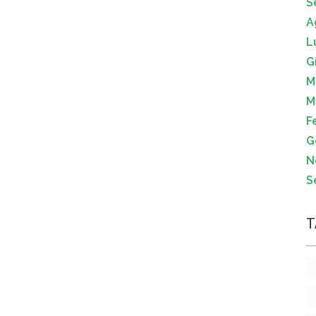
S
A
L
G
M
M
F
G
N
S
T