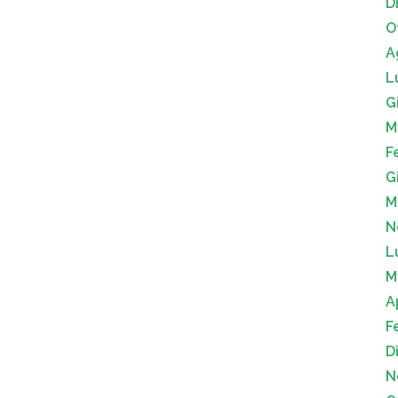
D
O
A
L
G
M
F
G
M
N
L
M
A
F
D
N