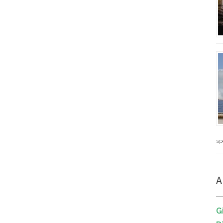
sp
A
G