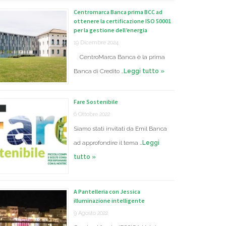
Centromarca Banca prima BCC ad
ottenere la certificazione ISO 50001
per la gestione dell’energia
19 Dicembre 2024
CentroMarca Banca è la prima
Banca di Credito …
Leggi tutto »
Fare Sostenibile
6 Ottobre 2022
Siamo stati invitati da Emil Banca
ad approfondire il tema …
Leggi
tutto »
A Pantelleria con Jessica
illuminazione intelligente
9 Agosto 2022