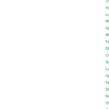
O
A
L
M
A
M
F
D
O
S
L
A
F
D
N
O