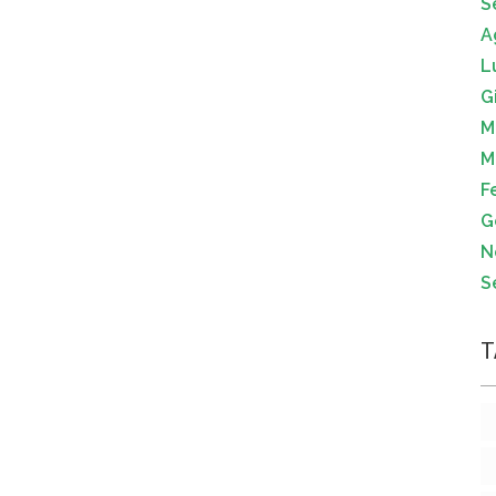
S
A
L
G
M
M
F
G
N
S
T