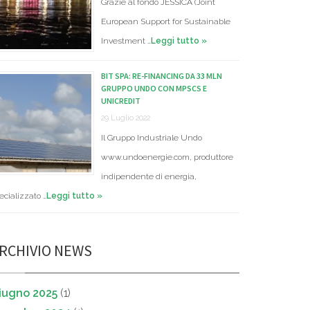
Grazie al fondo JESSICA (Joint
European Support for Sustainable
Investment …
Leggi tutto »
BIT SPA: RE-FINANCING DA 33 MLN
GRUPPO UNDO CON MPSCS E
UNICREDIT
29 Luglio 2022
Il Gruppo Industriale Undo
www.undoenergie.com, produttore
indipendente di energia,
ecializzato …
Leggi tutto »
RCHIVIO NEWS
iugno 2025
(1)