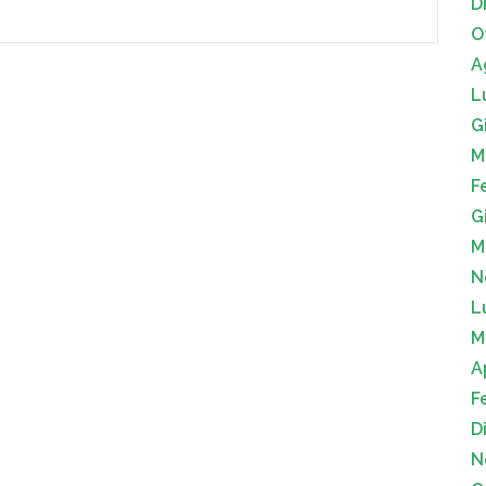
D
O
A
L
G
M
F
G
M
N
L
M
A
F
D
N