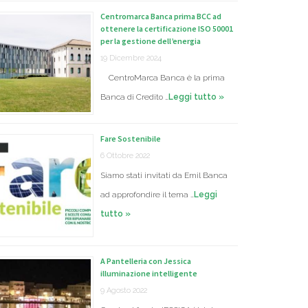
Centromarca Banca prima BCC ad
ottenere la certificazione ISO 50001
per la gestione dell’energia
19 Dicembre 2024
CentroMarca Banca è la prima
Banca di Credito …
Leggi tutto »
Fare Sostenibile
6 Ottobre 2022
Siamo stati invitati da Emil Banca
ad approfondire il tema …
Leggi
tutto »
A Pantelleria con Jessica
illuminazione intelligente
9 Agosto 2022