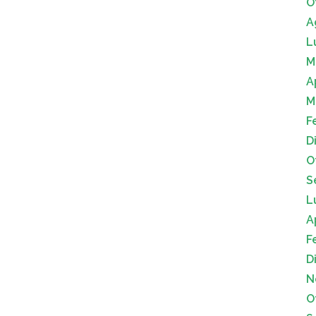
O
A
L
M
A
M
F
D
O
S
L
A
F
D
N
O