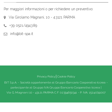
Per maggiori informazioni o per richiedere un preventivo:
Via Girolamo Magnani, 10 - 43121 PARMA
+39 0521/494389
info@bit-spa.it
Privacy Policy
Cookie Policy
BIT S.p.A. - Società appartenente al Gruppo Bancario Cooperativo Iccrea -
partecipante al Gruppo IVA Gruppo Bancario Cooperativo Iccrea |
Via G. Magnani 10 - 43121 PARMA C.F: 02394650341 - P. IVA: 15240741007