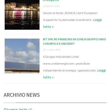
9 Agosto 2022
Grazie al fondo JESSICA (Joint European
Support for Sustainable Investment …
Leggi
tutto »
BIT SPA: RE-FINANCING DA 33 MLN GRUPPO UNDO
CON MPSCS E UNICREDIT
29 Luglio 2022
Il Gruppo Industriale Undo
www.undoenergie.com, produttore
indipendente di energia, specializzato …
Leggi
tutto »
ARCHIVIO NEWS
Giugno 2025
(1)