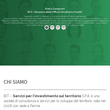
Pietro Zamproni
BCC - Responsabile Ufficio Istruttoria Crediti
Il rapporto con BIT è maturato e si è intensificato nell'ultimo quinquennio.
La convenzione sottoscritta ci ha consentito di accedere a molti servizi, sia in termini di specifiche consulenze e due
diligence strutturate, con formali incarichi e sopralluoghi on-site, che di pareri spot; oltre che di aggiornamento continuo per
mezzo della periodica newsletter, che tratta argomenti sempre interessanti e si pone costantemente sulla frontiera
delle ultime Novità, normative o commerciali, dei settori presidiati.
Leggi di più
CHI SIAMO
BIT –
Servizi per l’investimento sul territorio
S.P.A. è una
società di consulenza e servizi per lo sviluppo del territorio, nata nel
2006 con sede a Parma.