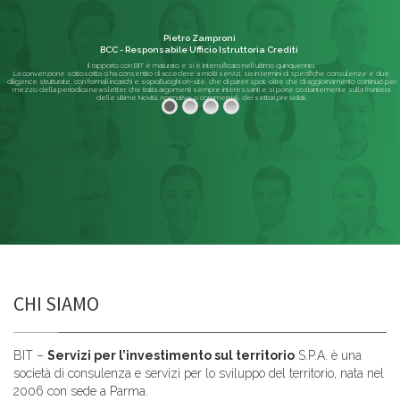
Pietro Zamproni
BCC - Responsabile Ufficio Istruttoria Crediti
Il rapporto con BIT è maturato e si è intensificato nell'ultimo quinquennio.
La convenzione sottoscritta ci ha consentito di accedere a molti servizi, sia in termini di specifiche consulenze e due
diligence strutturate, con formali incarichi e sopralluoghi on-site, che di pareri spot; oltre che di aggiornamento continuo per
mezzo della periodica newsletter, che tratta argomenti sempre interessanti e si pone costantemente sulla frontiera
delle ultime Novità, normative o commerciali, dei settori presidiati.
Leggi di più
CHI SIAMO
BIT –
Servizi per l’investimento sul territorio
S.P.A. è una
società di consulenza e servizi per lo sviluppo del territorio, nata nel
2006 con sede a Parma.