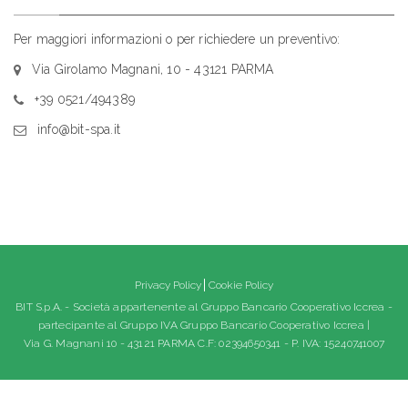
Per maggiori informazioni o per richiedere un preventivo:
Via Girolamo Magnani, 10 - 43121 PARMA
+39 0521/494389
info@bit-spa.it
Privacy Policy
Cookie Policy
BIT S.p.A. - Società appartenente al Gruppo Bancario Cooperativo Iccrea -
partecipante al Gruppo IVA Gruppo Bancario Cooperativo Iccrea |
Via G. Magnani 10 - 43121 PARMA C.F: 02394650341 - P. IVA: 15240741007