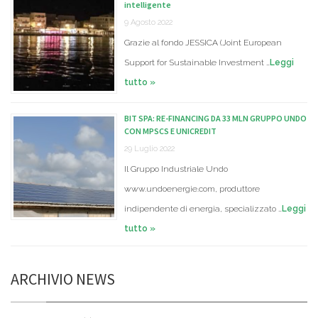
intelligente
9 Agosto 2022
Grazie al fondo JESSICA (Joint European
Support for Sustainable Investment …
Leggi
tutto »
BIT SPA: RE-FINANCING DA 33 MLN GRUPPO UNDO
CON MPSCS E UNICREDIT
29 Luglio 2022
Il Gruppo Industriale Undo
www.undoenergie.com, produttore
indipendente di energia, specializzato …
Leggi
tutto »
ARCHIVIO NEWS