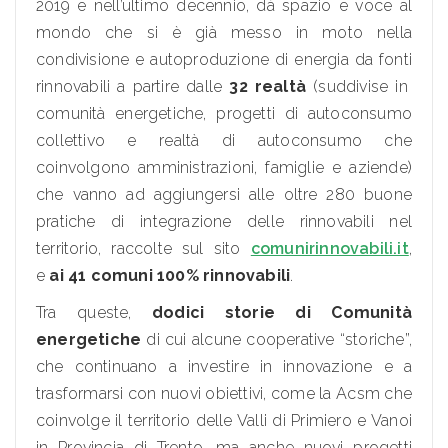
2019 e nell’ultimo decennio, dà spazio e voce al
mondo che si è già messo in moto nella
condivisione e autoproduzione di energia da fonti
rinnovabili a partire dalle
32 realtà
(suddivise in
comunità energetiche, progetti di autoconsumo
collettivo e realtà di autoconsumo che
coinvolgono amministrazioni, famiglie e aziende)
che vanno ad aggiungersi alle oltre 280 buone
pratiche di integrazione delle rinnovabili nel
territorio, raccolte sul sito
comunirinnovabili.it
,
e
ai 41 comuni 100% rinnovabili
.
Tra queste,
dodici storie di
Comunità
energetiche
di cui alcune cooperative “storiche”,
che continuano a investire in innovazione e a
trasformarsi con nuovi obiettivi, come la Acsm che
coinvolge il territorio delle Valli di Primiero e Vanoi
in Provincia di Trento, ma anche nuovi progetti