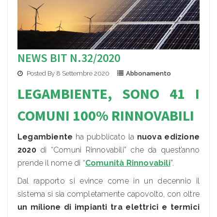
NEWS BIT N.32/2020
Posted By 8 Settembre 2020
Abbonamento
LEGAMBIENTE, SONO 41 I
COM
UNI 100% RIN
NOVABILI
Legambiente
ha pubblicato la
nuova edizione
2020
di “Comuni Rinnovabili” che da quest’anno
prende il nome di “
Comunità Rinnovabili
”.
Dal rapporto si evince come in un decennio il
sistema si sia completamente capovolto, con oltre
un milione di impianti tra elettrici e termici