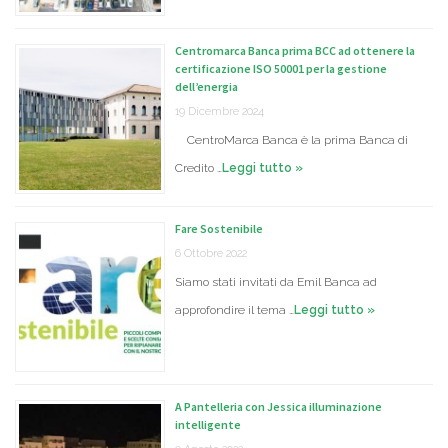
Centromarca Banca prima BCC ad ottenere la
certificazione ISO 50001 per la gestione
dell’energia
19 Dicembre 2024
CentroMarca Banca è la prima Banca di
Credito …
Leggi tutto »
Fare Sostenibile
6 Ottobre 2022
Siamo stati invitati da Emil Banca ad
approfondire il tema …
Leggi tutto »
A Pantelleria con Jessica illuminazione
intelligente