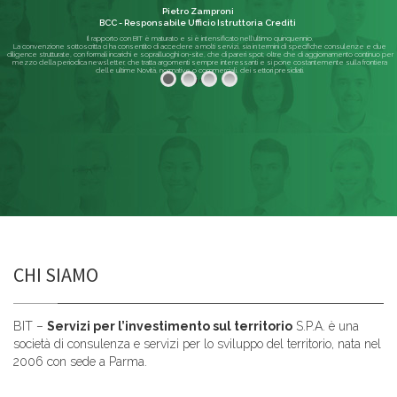
Pietro Zamproni
BCC - Responsabile Ufficio Istruttoria Crediti
Il rapporto con BIT è maturato e si è intensificato nell'ultimo quinquennio.
La convenzione sottoscritta ci ha consentito di accedere a molti servizi, sia in termini di specifiche consulenze e due
diligence strutturate, con formali incarichi e sopralluoghi on-site, che di pareri spot; oltre che di aggiornamento continuo per
mezzo della periodica newsletter, che tratta argomenti sempre interessanti e si pone costantemente sulla frontiera
delle ultime Novità, normative o commerciali, dei settori presidiati.
Leggi di più
CHI SIAMO
BIT –
Servizi per l’investimento sul territorio
S.P.A. è una
società di consulenza e servizi per lo sviluppo del territorio, nata nel
2006 con sede a Parma.