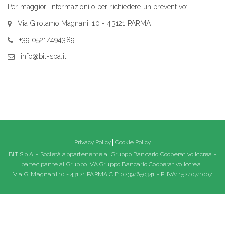
Per maggiori informazioni o per richiedere un preventivo:
Via Girolamo Magnani, 10 - 43121 PARMA
+39 0521/494389
info@bit-spa.it
Privacy Policy
Cookie Policy
BIT S.p.A. - Società appartenente al Gruppo Bancario Cooperativo Iccrea -
partecipante al Gruppo IVA Gruppo Bancario Cooperativo Iccrea |
Via G. Magnani 10 - 43121 PARMA C.F: 02394650341 - P. IVA: 15240741007