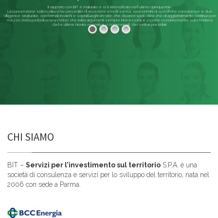
Il rapporto con BIT è maturato e si è intensificato nell'ultimo quinquennio.
La convenzione sottoscritta ci ha consentito di accedere a molti servizi, sia in termini di specifiche consulenze e due
diligence strutturate, con formali incarichi e sopralluoghi on-site, che di pareri spot; oltre che di aggiornamento continuo per
mezzo della periodica newsletter, che tratta argomenti sempre interessanti e si pone costantemente sulla frontiera
delle ultime Novità, normative o commerciali, dei settori presidiati.
Leggi di più
CHI SIAMO
BIT –
Servizi per l’investimento sul territorio
S.P.A. è una
società di consulenza e servizi per lo sviluppo del territorio, nata nel
2006 con sede a Parma.