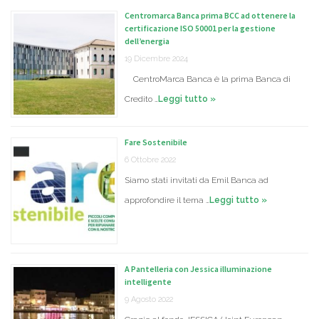
Centromarca Banca prima BCC ad ottenere la
certificazione ISO 50001 per la gestione
dell’energia
19 Dicembre 2024
CentroMarca Banca è la prima Banca di
Credito …
Leggi tutto »
Fare Sostenibile
6 Ottobre 2022
Siamo stati invitati da Emil Banca ad
approfondire il tema …
Leggi tutto »
A Pantelleria con Jessica illuminazione
intelligente
9 Agosto 2022