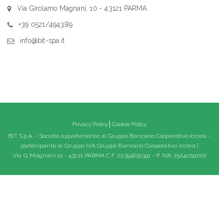
Via Girolamo Magnani, 10 - 43121 PARMA
+39 0521/494389
info@bit-spa.it
Privacy Policy
Cookie Policy
BIT S.p.A. - Società appartenente al Gruppo Bancario Cooperativo Iccrea -
partecipante al Gruppo IVA Gruppo Bancario Cooperativo Iccrea |
Via G. Magnani 10 - 43121 PARMA C.F: 02394650341 - P. IVA: 15240741007