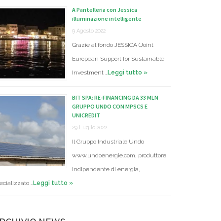
A Pantelleria con Jessica
illuminazione intelligente
9 Agosto 2022
Grazie al fondo JESSICA (Joint
European Support for Sustainable
Investment …
Leggi tutto »
BIT SPA: RE-FINANCING DA 33 MLN
GRUPPO UNDO CON MPSCS E
UNICREDIT
29 Luglio 2022
Il Gruppo Industriale Undo
www.undoenergie.com, produttore
indipendente di energia,
ecializzato …
Leggi tutto »