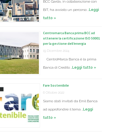
BCC Garda, in collaborazione con
BIT, ha avviato un percorso …
Leggi
tutto »
Centromarca Banca prima BCC ad
ottenere la certificazione ISO 50001
per la gestione dell’energia
19 Dicembre 2024
CentroMarca Banca è la prima
Banca di Credito …
Leggi tutto »
Fare Sostenibile
6 Ottobre 2022
Siamo stati invitati da Emil Banca
ad approfondire il tema …
Leggi
tutto »