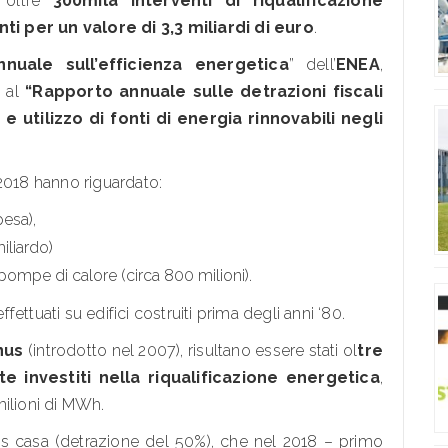
i oltre
300mila interventi di riqualificazione
ti per un valore di 3,3 miliardi di euro
.
nuale sull’efficienza energetica
” dell’
ENEA
,
e al
“Rapporto annuale sulle detrazioni fiscali
e utilizzo di fonti di energia rinnovabili negli
 2018 hanno riguardato:
pesa),
iliardo)
pompe di calore (circa 800 milioni).
ffettuati su edifici costruiti prima degli anni ‘80.
nus
(introdotto nel 2007), risultano essere stati ol
tre
e investiti nella riqualificazione energetica
,
milioni di MWh.
nus casa (detrazione del 50%), che nel 2018 – primo