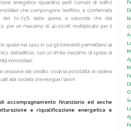
F
azione energetica riguardino parti comuni di edifici
immobiliari che compongono l’edificio, è confermata
D
ne del 70-75% delle spese, a seconda che del
N
to, per un massimo di 40.000€ moltiplicato per il
O
A
L
le spese nel caso in cui gli interventi permettano al
M
mico dell’edificio, con un limite massimo di spesa di
A
ità immobiliari.
M
 cessione del credito, ossia la possibilità di cedere
F
tuati alla società che esegue i lavori.
D
O
S
di accompagnamento finanziario ed anche
L
utturazione e riqualificazione energetica e
A
F