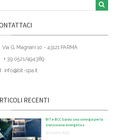
ONTATTACI
Via G. Magnani 10 - 43121 PARMA
+ 39 0521/494389
info@bit-spa.it
RTICOLI RECENTI
BIT e BCC Garda: una sinergia per la
transizione energetica
19 Giugno 2025