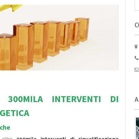
C
I 300MILA INTERVENTI DI
A
RGETICA
nche