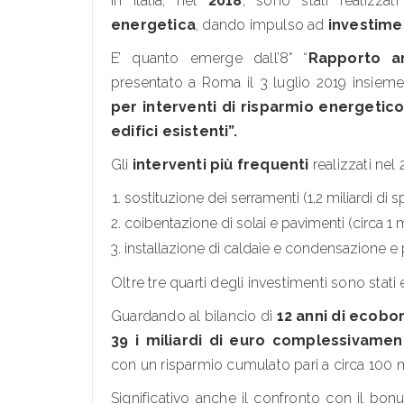
In Italia, nel
2018
, sono stati realizzat
energetica
, dando impulso ad
investimen
E’ quanto emerge dall’8° “
Rapporto an
presentato a Roma il 3 luglio 2019 insiem
per interventi di risparmio energetico 
edifici esistenti”.
Gli
interventi più frequenti
realizzati nel
sostituzione dei serramenti (1,2 miliardi di s
coibentazione di solai e pavimenti (circa 1 m
installazione di caldaie e condensazione e 
Oltre tre quarti degli investimenti sono stati e
Guardando al bilancio di
12 anni di ecobo
39 i miliardi di euro complessivament
con un risparmio cumulato pari a circa 100 
Significativo anche il confronto con il bo