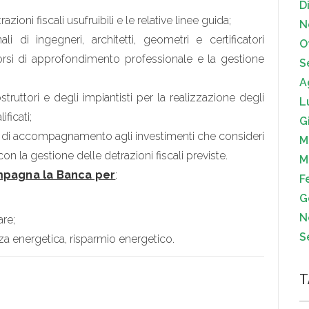
D
azioni fiscali usufruibili e le relative linee guida;
N
i di ingegneri, architetti, geometri e certificatori
O
e corsi di approfondimento professionale e la gestione
S
A
ruttori e degli impiantisti per la realizzazione degli
L
ificati;
G
o di accompagnamento agli investimenti che consideri
M
on la gestione delle detrazioni fiscali previste.
M
pagna la Banca per
:
F
G
N
are;
S
nza energetica, risparmio energetico.
T