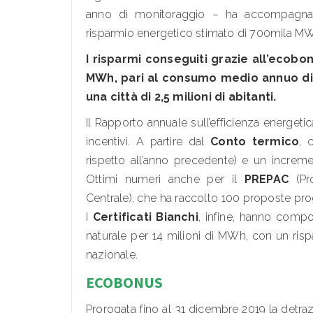
anno di monitoraggio – ha accompagnato 
risparmio energetico stimato di 700mila M
I risparmi conseguiti grazie all’ecobon
MWh, pari al consumo medio annuo di e
una città di 2,5 milioni di abitanti.
Il Rapporto annuale sull’efficienza energetica
incentivi. A partire dal
Conto termico
, 
rispetto all’anno precedente) e un incremen
Ottimi numeri anche per il
PREPAC
(Pro
Centrale), che ha raccolto 100 proposte prog
I
Certificati Bianchi
, infine, hanno compo
naturale per 14 milioni di MWh, con un rispa
nazionale.
ECOBONUS
Prorogata fino al 31 dicembre 2019 la detra