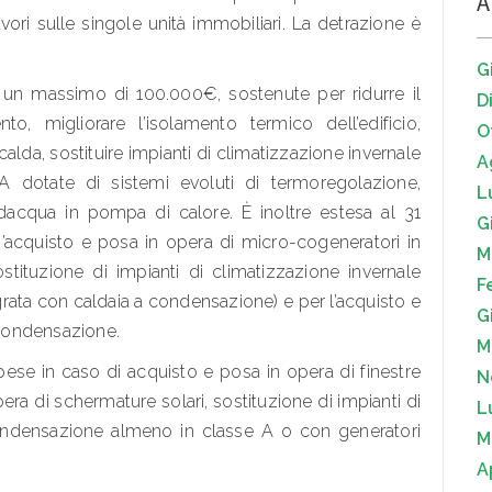
A
avori sulle singole unità immobiliari. La detrazione è
G
 un massimo di 100.000€, sostenute per ridurre il
D
o, migliorare l’isolamento termico dell’edificio,
O
calda, sostituire impianti di climatizzazione invernale
A
 dotate di sistemi evoluti di termoregolazione,
L
ldacqua in pompa di calore. È inoltre estesa al 31
G
’acquisto e posa in opera di micro-cogeneratori in
M
ostituzione di impianti di climatizzazione invernale
F
rata con caldaia a condensazione) e per l’acquisto e
G
a condensazione.
M
ese in caso di acquisto e posa in opera di finestre
N
era di schermature solari, sostituzione di impianti di
L
condensazione almeno in classe A o con generatori
M
A