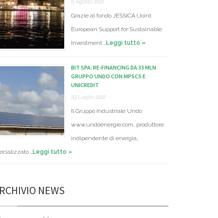
9 Agosto 2022
Grazie al fondo JESSICA (Joint
European Support for Sustainable
Investment …
Leggi tutto »
BIT SPA: RE-FINANCING DA 33 MLN
GRUPPO UNDO CON MPSCS E
UNICREDIT
29 Luglio 2022
Il Gruppo Industriale Undo
www.undoenergie.com, produttore
indipendente di energia,
ecializzato …
Leggi tutto »
RCHIVIO NEWS