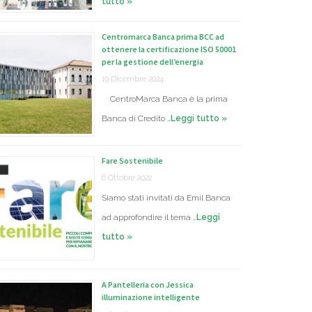
tutto »
Centromarca Banca prima BCC ad
ottenere la certificazione ISO 50001
per la gestione dell’energia
19 Dicembre 2024
CentroMarca Banca è la prima
Banca di Credito …
Leggi tutto »
Fare Sostenibile
6 Ottobre 2022
Siamo stati invitati da Emil Banca
ad approfondire il tema …
Leggi
tutto »
A Pantelleria con Jessica
illuminazione intelligente