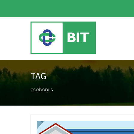
TAG
ecobonus