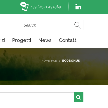
+39 (0)521 494389
izi
Progetti
News
Contatti
HOMEPAGE
ECOBONUS