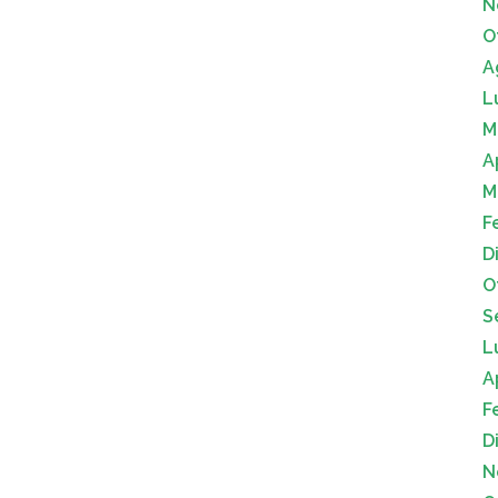
N
O
A
L
M
A
M
F
D
O
S
L
A
F
D
N