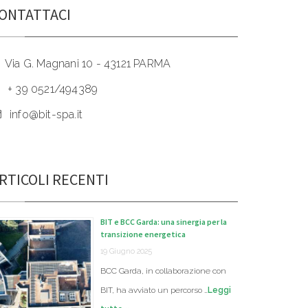
ONTATTACI
Via G. Magnani 10 - 43121 PARMA
+ 39 0521/494389
info@bit-spa.it
RTICOLI RECENTI
BIT e BCC Garda: una sinergia per la
transizione energetica
19 Giugno 2025
BCC Garda, in collaborazione con
BIT, ha avviato un percorso …
Leggi