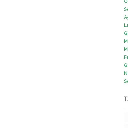
O
S
A
L
G
M
M
F
G
N
S
T