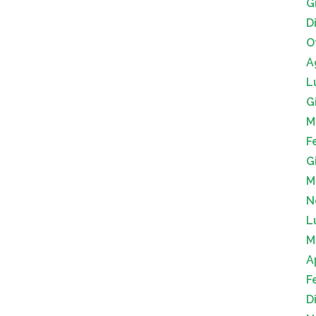
G
D
O
A
L
G
M
F
G
M
N
L
M
A
F
D