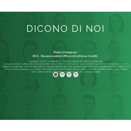
DICONO DI NOI
Pietro Zamproni
BCC - Responsabile Ufficio Istruttoria Crediti
Il rapporto con BIT è maturato e si è intensificato nell'ultimo quinquennio.
La convenzione sottoscritta ci ha consentito di accedere a molti servizi, sia in termini di specifiche consulenze e due
diligence strutturate, con formali incarichi e sopralluoghi on-site, che di pareri spot; oltre che di aggiornamento continuo per
mezzo della periodica newsletter, che tratta argomenti sempre interessanti e si pone costantemente sulla frontiera
delle ultime Novità, normative o commerciali, dei settori presidiati.
Leggi di più