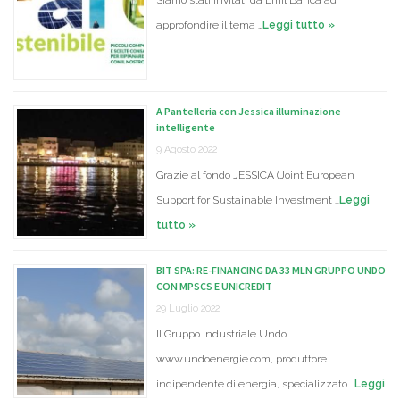
Siamo stati invitati da Emil Banca ad
approfondire il tema …
Leggi tutto »
A Pantelleria con Jessica illuminazione
intelligente
9 Agosto 2022
Grazie al fondo JESSICA (Joint European
Support for Sustainable Investment …
Leggi
tutto »
BIT SPA: RE-FINANCING DA 33 MLN GRUPPO UNDO
CON MPSCS E UNICREDIT
29 Luglio 2022
Il Gruppo Industriale Undo
www.undoenergie.com, produttore
indipendente di energia, specializzato …
Leggi