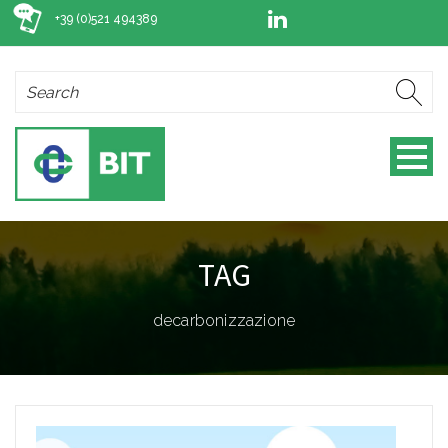
+39 (0)521 494389
TAG
decarbonizzazione