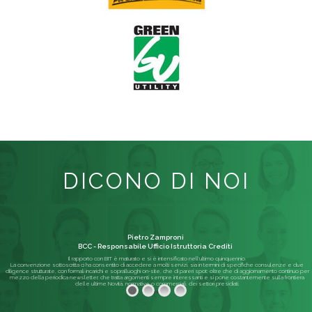
DICONO DI NOI
Pietro Zamproni
BCC - Responsabile Ufficio Istruttoria Crediti
Il rapporto con BIT è maturato e si è intensificato nell'ultimo quinquennio.
La convenzione sottoscritta ci ha consentito di accedere a molti servizi, sia in termini di specifiche consulenze e due
diligence strutturate, con formali incarichi e sopralluoghi on-site, che di pareri spot; oltre che di aggiornamento continuo per
mezzo della periodica newsletter, che tratta argomenti sempre interessanti e si pone costantemente sulla frontiera
delle ultime Novità, normative o commerciali, dei settori presidiati.
Leggi di più