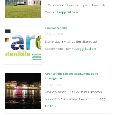
CentroMarca Banca è la prima Banca di
Credito …
Leggi tutto »
Fare Sostenibile
6 Ottobre 2022
Siamo stati invitati da Emil Banca ad
approfondire il tema …
Leggi tutto »
A Pantelleria con Jessica illuminazione
intelligente
9 Agosto 2022
Grazie al fondo JESSICA (Joint European
Support for Sustainable Investment …
Leggi
tutto »