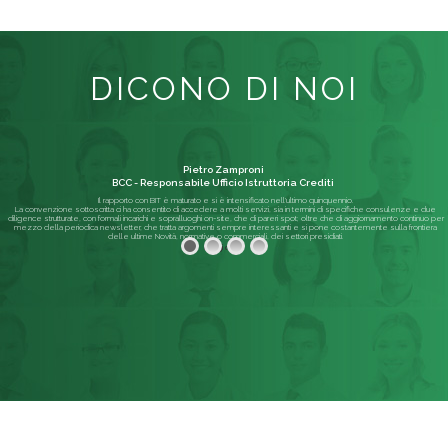
DICONO DI NOI
Pietro Zamproni
BCC - Responsabile Ufficio Istruttoria Crediti
Il rapporto con BIT è maturato e si è intensificato nell'ultimo quinquennio.
La convenzione sottoscritta ci ha consentito di accedere a molti servizi, sia in termini di specifiche consulenze e due
diligence strutturate, con formali incarichi e sopralluoghi on-site, che di pareri spot; oltre che di aggiornamento continuo per
mezzo della periodica newsletter, che tratta argomenti sempre interessanti e si pone costantemente sulla frontiera
delle ultime Novità, normative o commerciali, dei settori presidiati.
Leggi di più