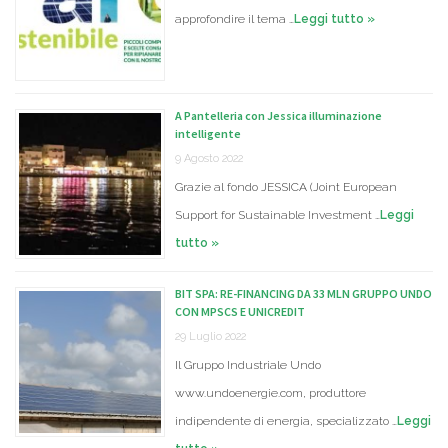
approfondire il tema …
Leggi tutto »
A Pantelleria con Jessica illuminazione
intelligente
9 Agosto 2022
Grazie al fondo JESSICA (Joint European
Support for Sustainable Investment …
Leggi
tutto »
BIT SPA: RE-FINANCING DA 33 MLN GRUPPO UNDO
CON MPSCS E UNICREDIT
29 Luglio 2022
Il Gruppo Industriale Undo
www.undoenergie.com, produttore
indipendente di energia, specializzato …
Leggi