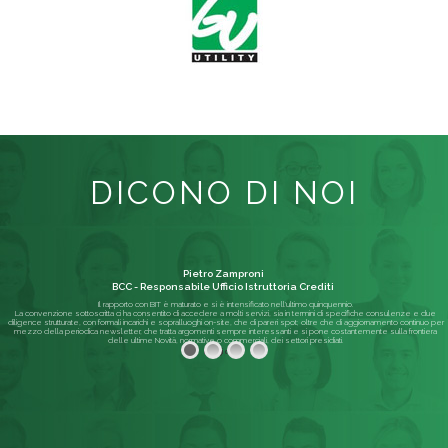
DICONO DI NOI
Pietro Zamproni
BCC - Responsabile Ufficio Istruttoria Crediti
Il rapporto con BIT è maturato e si è intensificato nell'ultimo quinquennio.
La convenzione sottoscritta ci ha consentito di accedere a molti servizi, sia in termini di specifiche consulenze e due
diligence strutturate, con formali incarichi e sopralluoghi on-site, che di pareri spot; oltre che di aggiornamento continuo per
mezzo della periodica newsletter, che tratta argomenti sempre interessanti e si pone costantemente sulla frontiera
delle ultime Novità, normative o commerciali, dei settori presidiati.
Leggi di più