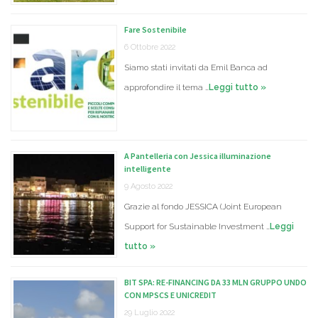
Fare Sostenibile
6 Ottobre 2022
Siamo stati invitati da Emil Banca ad
approfondire il tema …
Leggi tutto »
A Pantelleria con Jessica illuminazione
intelligente
9 Agosto 2022
Grazie al fondo JESSICA (Joint European
Support for Sustainable Investment …
Leggi
tutto »
BIT SPA: RE-FINANCING DA 33 MLN GRUPPO UNDO
CON MPSCS E UNICREDIT
29 Luglio 2022