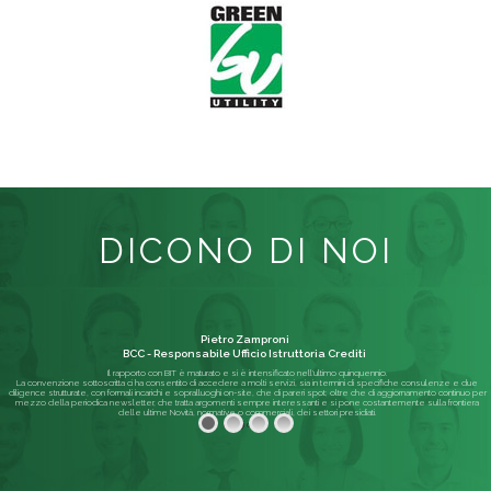
DICONO DI NOI
Pietro Zamproni
BCC - Responsabile Ufficio Istruttoria Crediti
Il rapporto con BIT è maturato e si è intensificato nell'ultimo quinquennio.
La convenzione sottoscritta ci ha consentito di accedere a molti servizi, sia in termini di specifiche consulenze e due
diligence strutturate, con formali incarichi e sopralluoghi on-site, che di pareri spot; oltre che di aggiornamento continuo per
mezzo della periodica newsletter, che tratta argomenti sempre interessanti e si pone costantemente sulla frontiera
delle ultime Novità, normative o commerciali, dei settori presidiati.
Leggi di più