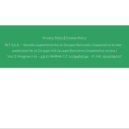
Privacy Policy
Cookie Policy
BIT S.p.A. - Società appartenente al Gruppo Bancario Cooperativo Iccrea -
partecipante al Gruppo IVA Gruppo Bancario Cooperativo Iccrea |
Via G. Magnani 10 - 43121 PARMA C.F: 02394650341 - P. IVA: 15240741007