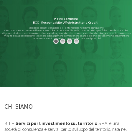
Pietro Zamproni
BCC - Responsabile Ufficio Istruttoria Crediti
Il rapporto con BIT è maturato e si è intensificato nell'ultimo quinquennio.
La convenzione sottoscritta ci ha consentito di accedere a molti servizi, sia in termini di specifiche consulenze e due
diligence strutturate, con formali incarichi e sopralluoghi on-site, che di pareri spot; oltre che di aggiornamento continuo per
mezzo della periodica newsletter, che tratta argomenti sempre interessanti e si pone costantemente sulla frontiera
delle ultime Novità, normative o commerciali, dei settori presidiati.
Leggi di più
CHI SIAMO
BIT –
Servizi per l’investimento sul territorio
S.P.A. è una
società di consulenza e servizi per lo sviluppo del territorio, nata nel