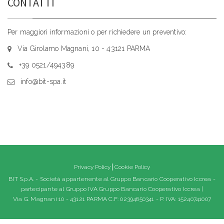
CONTATTI
Per maggiori informazioni o per richiedere un preventivo:
Via Girolamo Magnani, 10 - 43121 PARMA
+39 0521/494389
info@bit-spa.it
Privacy Policy
Cookie Policy
BIT S.p.A. - Società appartenente al Gruppo Bancario Cooperativo Iccrea -
partecipante al Gruppo IVA Gruppo Bancario Cooperativo Iccrea |
Via G. Magnani 10 - 43121 PARMA C.F: 02394650341 - P. IVA: 15240741007