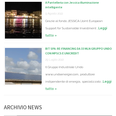
A Pantelleria con Jessica illuminazione
intelligente
9 Agosto 2022
Grazie al fondo JESSICA (Joint European
Support for Sustainable Investment …
Leggi
tutto »
BIT SPA: RE-FINANCING DA 33 MLN GRUPPO UNDO
CON MPSCS E UNICREDIT
29 Luglio 2022
Il Gruppo Industriale Undo
www.undoenergie.com, produttore
indipendente di energia, specializzato …
Leggi
tutto »
ARCHIVIO NEWS