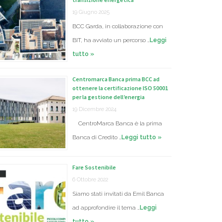
19 Giugno 2025
BCC Garda, in collaborazione con
BIT, ha avviato un percorso …
Leggi
tutto »
Centromarca Banca prima BCC ad
ottenere la certificazione ISO 50001
per la gestione dell’energia
19 Dicembre 2024
CentroMarca Banca è la prima
Banca di Credito …
Leggi tutto »
Fare Sostenibile
6 Ottobre 2022
Siamo stati invitati da Emil Banca
ad approfondire il tema …
Leggi
tutto »