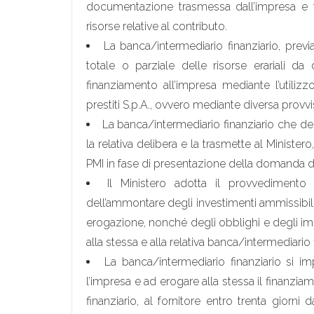
documentazione trasmessa dall’impresa e tr
risorse relative al contributo.
La banca/intermediario finanziario, previ
totale o parziale delle risorse erariali da
finanziamento all’impresa mediante l’utilizz
prestiti S.p.A., ovvero mediante diversa provvi
La banca/intermediario finanziario che de
la relativa delibera e la trasmette al Ministe
PMI in fase di presentazione della domanda d
Il Ministero adotta il provvedimento
dell’ammontare degli investimenti ammissibili,
erogazione, nonché degli obblighi e degli imp
alla stessa e alla relativa banca/intermediario 
La banca/intermediario finanziario si i
l’impresa e ad erogare alla stessa il finanzia
finanziario, al fornitore entro trenta giorn