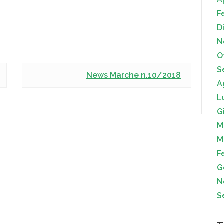
F
D
N
O
S
News Marche n.10/2018
A
L
G
M
M
F
G
N
S