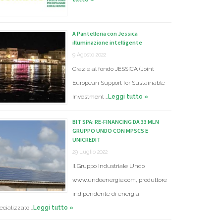
A Pantelleria con Jessica
illuminazione intelligente
9 Agosto 2022
Grazie al fondo JESSICA (Joint
European Support for Sustainable
Investment …
Leggi tutto »
BIT SPA: RE-FINANCING DA 33 MLN
GRUPPO UNDO CON MPSCS E
UNICREDIT
29 Luglio 2022
Il Gruppo Industriale Undo
www.undoenergie.com, produttore
indipendente di energia,
ecializzato …
Leggi tutto »