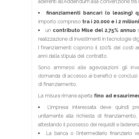
aderenti all’Addendum alla convenzione tra M
finanziamenti bancari (o leasing) 
importo compreso
tra i 20.000 e i 2 milion
un
contributo Mise del 2,75%
annuo
realizzazione di investimenti in tecnologie digit
I finanziamenti coprono il 100% dei costi
anni dalla stipula del contratto.
Sono ammessi alle agevolazioni gli inve
domanda di accesso ai benefici e conclusi e
di finanziamento.
La misura rimane aperta
fino ad esaurime
L’impresa interessata deve quindi pres
unitamente alla richiesta di finanziamento
attestando il possesso dei requisiti e l’aderenz
La banca o l’intermediario finanziario v