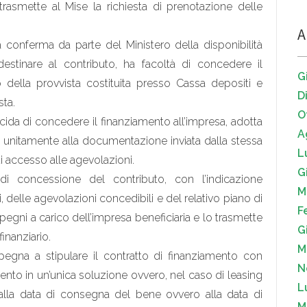
asmette al Mise la richiesta di prenotazione delle
A
a conferma da parte del Ministero della disponibilità
 destinare al contributo, ha facoltà di concedere il
G
o della provvista costituita presso Cassa depositi e
D
sta.
O
cida di concedere il finanziamento all’impresa, adotta
A
ro, unitamente alla documentazione inviata dalla stessa
L
i accesso alle agevolazioni.
G
 di concessione del contributo, con l’indicazione
M
 delle agevolazioni concedibili e del relativo piano di
F
egni a carico dell’impresa beneficiaria e lo trasmette
G
finanziario.
M
mpegna a stipulare il contratto di finanziamento con
N
mento in un’unica soluzione ovvero, nel caso di leasing
L
i dalla data di consegna del bene ovvero alla data di
M