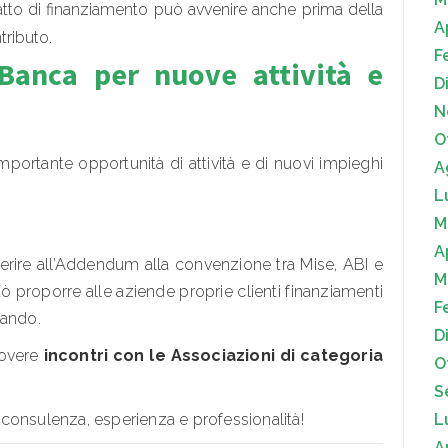
atto di finanziamento può avvenire anche prima della
A
tributo.
F
Banca per nuove attività e
D
N
O
portante opportunità di attività e di nuovi impieghi
A
L
M
A
rire all’Addendum alla convenzione tra Mise, ABI e
M
 proporre alle aziende proprie clienti finanziamenti
F
bando.
D
uovere
incontri con le Associazioni di categoria
O
S
L
ua consulenza, esperienza e professionalità!
A