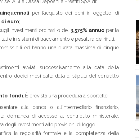
ise, ABI e Cassa Depositi e Prestiti SpA di:
quinquennali
per l’acquisto dei beni in oggetto, di
i di euro
;
sugli investimenti ordinari o del
3,575% annuo
per la
ali e in sistemi di tracciamento e pesatura dei rifiuti.
 ammissibili ed hanno una durata massima di cinque
stimenti avviati successivamente alla data della
ntro dodici mesi dalla data di stipula del contratto
nto fondi
. È prevista una procedura a sportello:
entare alla banca o all’intermediario finanziario,
, la domanda di accesso al contributo ministeriale,
a degli investimenti alle previsioni di legge.
sp
erifica la regolarità formale e la completezza della