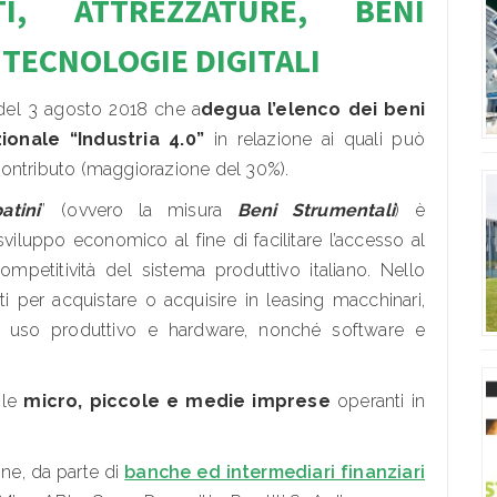
TI, ATTREZZATURE, BENI
 TECNOLOGIE DIGITALI
 del 3 agosto 2018 che a
degua l’elenco dei beni
ionale “Industria 4.0”
in relazione ai quali può
contributo (maggiorazione del 30%).
tini
” (ovvero la misura
Beni Strumentali
) è
sviluppo economico al fine di facilitare l’accesso al
mpetitività del sistema produttivo italiano. Nello
ti per acquistare o acquisire in leasing macchinari,
 ad uso produttivo e hardware, nonché software e
 le
micro, piccole e medie imprese
operanti in
ne, da parte di
banche ed intermediari finanziari