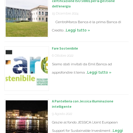
certificazione ISO 50001 per la gestione
dell’energia
19 Dicembre 2024
CentroMarca Banca è la prima Banca di
Credito …
Leggi tutto »
Fare Sostenibile
6 Ottobre 2022
Siamo stati invitati da Emil Banca ad
approfondire il tema …
Leggi tutto »
A Pantelleria con Jessica illuminazione
intelligente
9 Agosto 2022
Grazie al fondo JESSICA (Joint European
Support for Sustainable Investment …
Leggi