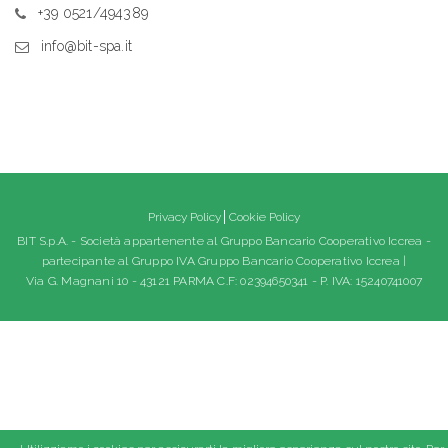
+39 0521/494389
info@bit-spa.it
Privacy Policy
Cookie Policy
BIT S.p.A. - Società appartenente al Gruppo Bancario Cooperativo Iccrea -
partecipante al Gruppo IVA Gruppo Bancario Cooperativo Iccrea |
Via G. Magnani 10 - 43121 PARMA C.F: 02394650341 - P. IVA: 15240741007