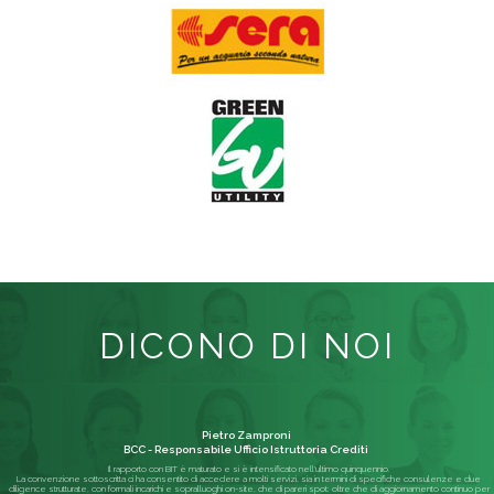
DICONO DI NOI
Pietro Zamproni
BCC - Responsabile Ufficio Istruttoria Crediti
Il rapporto con BIT è maturato e si è intensificato nell'ultimo quinquennio.
La convenzione sottoscritta ci ha consentito di accedere a molti servizi, sia in termini di specifiche consulenze e due
diligence strutturate, con formali incarichi e sopralluoghi on-site, che di pareri spot; oltre che di aggiornamento continuo per