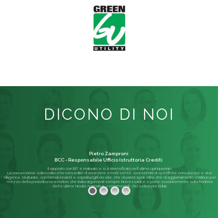
DICONO DI NOI
Pietro Zamproni
BCC - Responsabile Ufficio Istruttoria Crediti
Il rapporto con BIT è maturato e si è intensificato nell'ultimo quinquennio.
La convenzione sottoscritta ci ha consentito di accedere a molti servizi, sia in termini di specifiche consulenze e due
diligence strutturate, con formali incarichi e sopralluoghi on-site, che di pareri spot; oltre che di aggiornamento continuo per
mezzo della periodica newsletter, che tratta argomenti sempre interessanti e si pone costantemente sulla frontiera
delle ultime Novità, normative o commerciali, dei settori presidiati.
Leggi di più