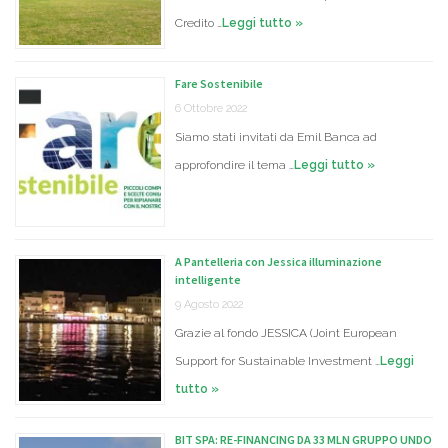
Credito …
Leggi tutto »
Fare Sostenibile
6 Ottobre 2022
Siamo stati invitati da Emil Banca ad
approfondire il tema …
Leggi tutto »
A Pantelleria con Jessica illuminazione
intelligente
9 Agosto 2022
Grazie al fondo JESSICA (Joint European
Support for Sustainable Investment …
Leggi
tutto »
BIT SPA: RE-FINANCING DA 33 MLN GRUPPO UNDO