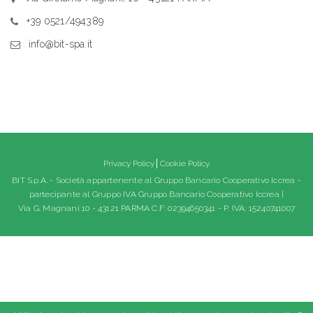
+39 0521/494389
info@bit-spa.it
Privacy Policy
Cookie Policy
BIT S.p.A. - Società appartenente al Gruppo Bancario Cooperativo Iccrea -
partecipante al Gruppo IVA Gruppo Bancario Cooperativo Iccrea |
Via G. Magnani 10 - 43121 PARMA C.F: 02394650341 - P. IVA: 15240741007