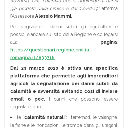
troviamo. Una calamità che si aggiunge ai danni
già prodotti dalla cimice e dal Covid-19”
afferma
l’Assessore
Alessio Mammi.
Per segnalare i danni subiti gli agricoltori è
possibile andare sul sito della Regione e collegarsi
alla
pagina
:
https://questionari.regione.emilia-
romagna.it/833716
.
Dal 23 marzo 2020 è attiva una specifica
piattaforma che permette agli imprenditori
agricoli la segnalazione dei danni subiti da
calamità e avversità evitando così di inviare
email o pec.
I danni che possono essere
segnalati sono:
le “
calamità naturali
“: i terremoti, le valanghe,
le frane e le inondazioni, le trombe d’aria, gli uragani,