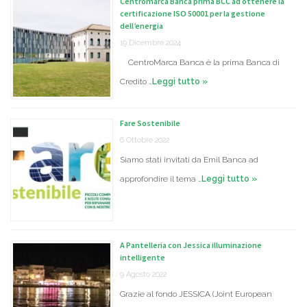
Centromarca Banca prima BCC ad ottenere la
certificazione ISO 50001 per la gestione
dell’energia
19 Dicembre 2024
CentroMarca Banca è la prima Banca di
Credito …
Leggi tutto »
Fare Sostenibile
6 Ottobre 2022
Siamo stati invitati da Emil Banca ad
approfondire il tema …
Leggi tutto »
A Pantelleria con Jessica illuminazione
intelligente
9 Agosto 2022
Grazie al fondo JESSICA (Joint European