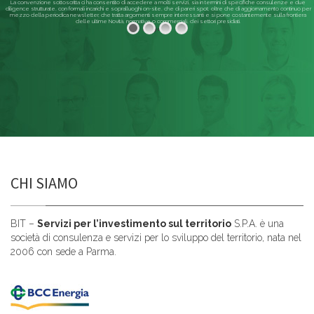
La convenzione sottoscritta ci ha consentito di accedere a molti servizi, sia in termini di specifiche consulenze e due
diligence strutturate, con formali incarichi e sopralluoghi on-site, che di pareri spot; oltre che di aggiornamento continuo per
mezzo della periodica newsletter, che tratta argomenti sempre interessanti e si pone costantemente sulla frontiera
delle ultime Novità, normative o commerciali, dei settori presidiati.
Leggi di più
CHI SIAMO
BIT –
Servizi per l’investimento sul territorio
S.P.A. è una
società di consulenza e servizi per lo sviluppo del territorio, nata nel
2006 con sede a Parma.