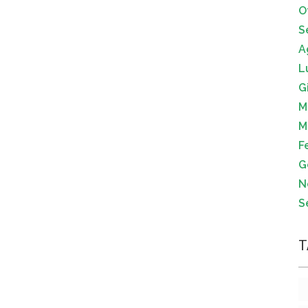
O
S
A
L
G
M
M
F
G
N
S
T