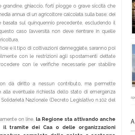
grandine, ghiaccio, forti piogge o grave siccità che
dia annua di un agricoltore calcolata sulla base: dei
le basata sul quinquennio precedente, escludendo il
uesto caso l’avversità non deve rientrare in quelle
ricoltura.
ie e il tipo di coltivazioni danneggiate, saranno poi
ibilmente con le restrizioni agli spostamenti dettate
ocedere con le verifiche necessarie per stabilire
non dà diritto a nessun contributo, ma permette
 alla eventuale richiesta dello stato di emergenza
sp
 Solidarietà Nazionale (Decreto Legislativo n.102 del
tamente on line,
la Regione sta attivando anche
A
 il tramite dei Caa o delle organizzazioni