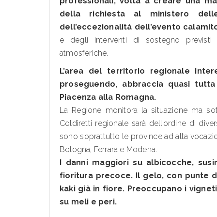
professionali, volta a creare una 
della richiesta al ministero dell
dell’eccezionalità dell’evento calamit
e degli interventi di sostegno previsti
atmosferiche.
L’area del territorio regionale inte
proseguendo, abbraccia quasi tutta 
Piacenza alla Romagna.
La Regione monitora la situazione ma sot
Coldiretti regionale sarà dell’ordine di dive
sono soprattutto le province ad alta vocazio
Bologna, Ferrara e Modena.
I danni maggiori su albicocche, susin
fioritura precoce. Il gelo, con punte 
kaki già in fiore. Preoccupano i vignet
su meli e peri.