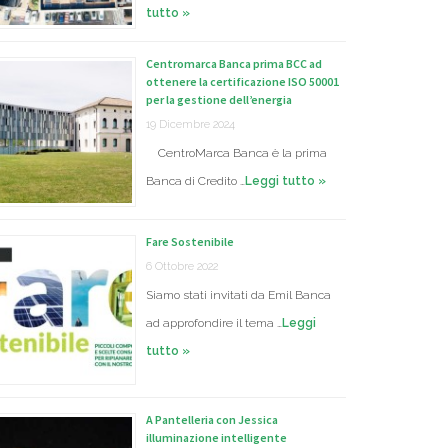
tutto »
Centromarca Banca prima BCC ad
ottenere la certificazione ISO 50001
per la gestione dell’energia
19 Dicembre 2024
CentroMarca Banca è la prima
Banca di Credito …
Leggi tutto »
Fare Sostenibile
6 Ottobre 2022
Siamo stati invitati da Emil Banca
ad approfondire il tema …
Leggi
tutto »
A Pantelleria con Jessica
illuminazione intelligente