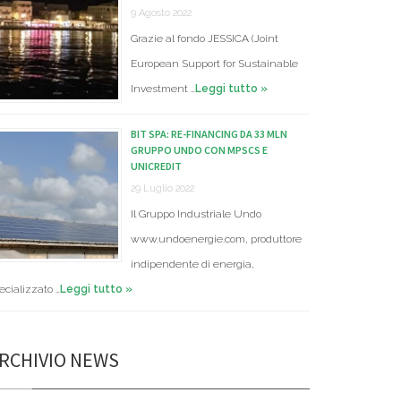
9 Agosto 2022
Grazie al fondo JESSICA (Joint
European Support for Sustainable
Investment …
Leggi tutto »
BIT SPA: RE-FINANCING DA 33 MLN
GRUPPO UNDO CON MPSCS E
UNICREDIT
29 Luglio 2022
Il Gruppo Industriale Undo
www.undoenergie.com, produttore
indipendente di energia,
ecializzato …
Leggi tutto »
RCHIVIO NEWS