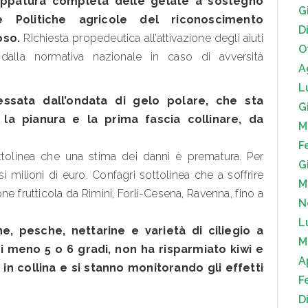
mappatura completa delle gelate a sostegno
G
e Politiche agricole del riconoscimento
D
oso.
Richiesta propedeutica all’attivazione degli aiuti
O
 dalla normativa nazionale in caso di avversità
A
L
ressata dall’ondata di gelo polare, che sta
G
la pianura e la prima fascia collinare, da
M
F
tolinea che una stima dei danni è prematura. Per
G
rsi milioni di euro. Confagri sottolinea che a soffrire
M
ne frutticola da Rimini, Forlì-Cesena, Ravenna, fino a
N
L
e, pesche, nettarine e varietà di ciliegio a
M
di meno 5 o 6 gradi, non ha risparmiato kiwi e
A
i in collina e si stanno monitorando gli effetti
F
D