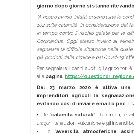
giorno dopo giorno si stanno rilevando i
“A nostro avviso, infatti, ci sono tutte le c
102 sulle calamità, in considerazione del f
in tempo contro il rischio gelate per le di
Coronavirus. Oggi stesso invierò al Ministr
segnalare la difficile situazione nella qual
già prodotti dalla cimice e dal Covid-19”
aff
Per segnalare i danni subiti gli agricoltori 
alla
pagina
:
https://questionari.regione
Dal 23 marzo 2020 è attiva una s
imprenditori agricoli la segnalazio
evitando così di inviare email o pec.
I d
le “
calamità naturali
“: i terremoti, le v
uragani, le eruzioni vulcaniche e gli incendi bo
le “
avversità atmosferiche assim