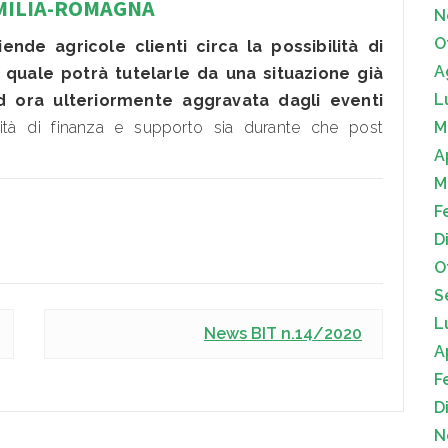
EMILIA-ROMAGNA
N
O
de agricole clienti circa la possibilità di
A
 quale potrà tutelarle da una situazione già
L
ed ora ulteriormente aggravata dagli eventi
vità di finanza e supporto sia durante che post
M
A
M
F
D
O
S
L
News BIT n.14/2020
A
F
D
N