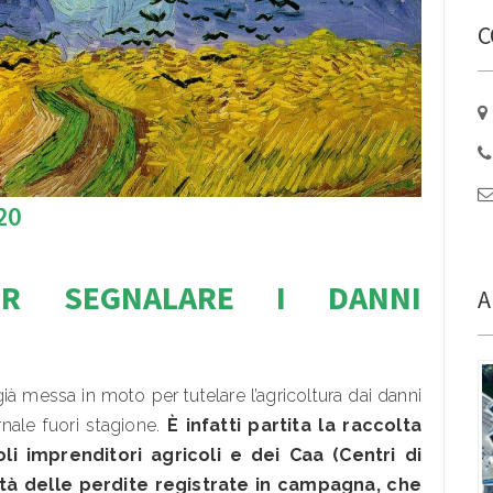
C
20
R SEGNALARE I DANN
I
A
 messa in moto per tutelare l’agricoltura dai danni
rnale fuori stagione.
È infatti partita la raccolta
li imprenditori agricoli e dei Caa (Centri di
tità delle perdite registrate in campagna, che