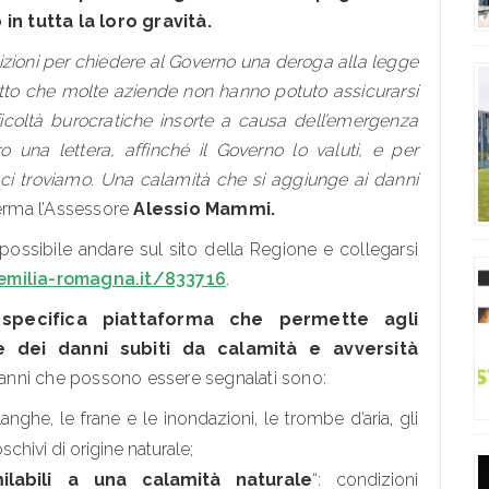
n tutta la loro gravità.
ondizioni per chiedere al Governo una deroga alla legge
atto che molte aziende non hanno potuto assicurarsi
fficoltà burocratiche insorte a causa dell’emergenza
o una lettera, affinché il Governo lo valuti, e per
e ci troviamo. Una calamità che si aggiunge ai danni
erma l’Assessore
Alessio Mammi.
è possibile andare sul sito della Regione e collegarsi
.emilia-romagna.it/833716
.
pecifica piattaforma che permette agli
ne dei danni subiti da calamità e avversità
anni che possono essere segnalati sono:
alanghe, le frane e le inondazioni, le trombe d’aria, gli
schivi di origine naturale;
ilabili a una calamità naturale
“: condizioni