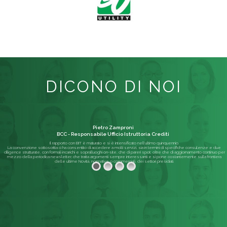
DICONO DI NOI
Pietro Zamproni
BCC - Responsabile Ufficio Istruttoria Crediti
Il rapporto con BIT è maturato e si è intensificato nell'ultimo quinquennio.
La convenzione sottoscritta ci ha consentito di accedere a molti servizi, sia in termini di specifiche consulenze e due
diligence strutturate, con formali incarichi e sopralluoghi on-site, che di pareri spot; oltre che di aggiornamento continuo per
mezzo della periodica newsletter, che tratta argomenti sempre interessanti e si pone costantemente sulla frontiera
delle ultime Novità, normative o commerciali, dei settori presidiati.
Leggi di più