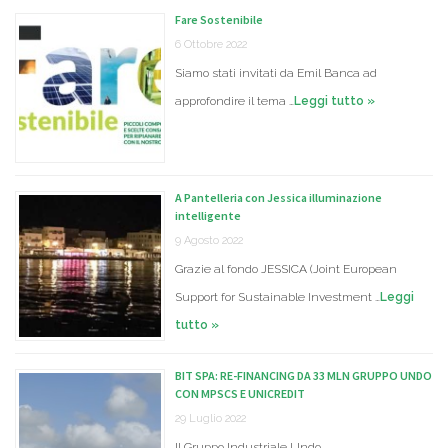
Fare Sostenibile
6 Ottobre 2022
Siamo stati invitati da Emil Banca ad
approfondire il tema …
Leggi tutto »
A Pantelleria con Jessica illuminazione
intelligente
9 Agosto 2022
Grazie al fondo JESSICA (Joint European
Support for Sustainable Investment …
Leggi
tutto »
BIT SPA: RE-FINANCING DA 33 MLN GRUPPO UNDO
CON MPSCS E UNICREDIT
29 Luglio 2022
Il Gruppo Industriale Undo