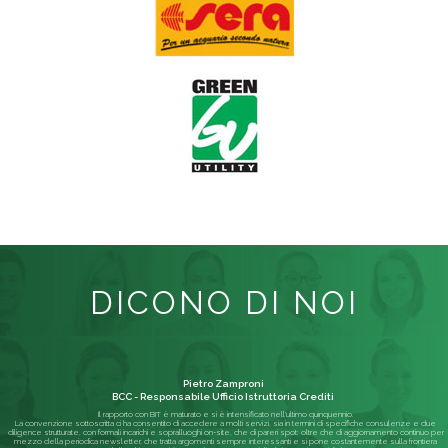
DICONO DI NOI
Pietro Zamproni
BCC - Responsabile Ufficio Istruttoria Crediti
Il rapporto con BIT è maturato e si è intensificato nell'ultimo quinquennio.
La convenzione sottoscritta ci ha consentito di accedere a molti servizi, sia in termini di specifiche consulenze e due
diligence strutturate, con formali incarichi e sopralluoghi on-site, che di pareri spot; oltre che di aggiornamento continuo per
mezzo della periodica newsletter, che tratta argomenti sempre interessanti e si pone costantemente sulla frontiera