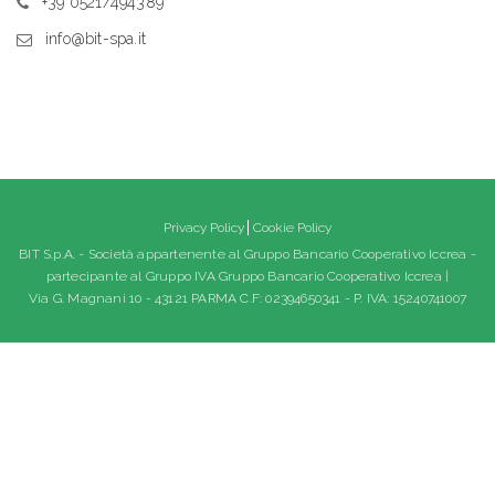
+39 0521/494389
info@bit-spa.it
Privacy Policy
Cookie Policy
BIT S.p.A. - Società appartenente al Gruppo Bancario Cooperativo Iccrea -
partecipante al Gruppo IVA Gruppo Bancario Cooperativo Iccrea |
Via G. Magnani 10 - 43121 PARMA C.F: 02394650341 - P. IVA: 15240741007