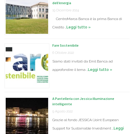
dell’energia
19 Dicembre 2024
CentroMarca Banca è la prima Banca di
Credito …
Leggi tutto »
Fare Sostenibile
6 Ottobre 2022
Siamo stati invitati da Emil Banca ad
approfondire il tema …
Leggi tutto »
A Pantelleria con Jessica illuminazione
intelligente
9 Agosto 2022
Grazie al fondo JESSICA (Joint European
Support for Sustainable Investment …
Leggi