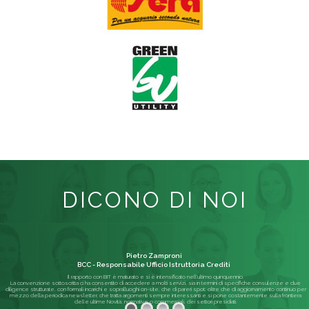
DICONO DI NOI
Pietro Zamproni
BCC - Responsabile Ufficio Istruttoria Crediti
Il rapporto con BIT è maturato e si è intensificato nell'ultimo quinquennio.
La convenzione sottoscritta ci ha consentito di accedere a molti servizi, sia in termini di specifiche consulenze e due
diligence strutturate, con formali incarichi e sopralluoghi on-site, che di pareri spot; oltre che di aggiornamento continuo per
mezzo della periodica newsletter, che tratta argomenti sempre interessanti e si pone costantemente sulla frontiera
delle ultime Novità, normative o commerciali, dei settori presidiati.