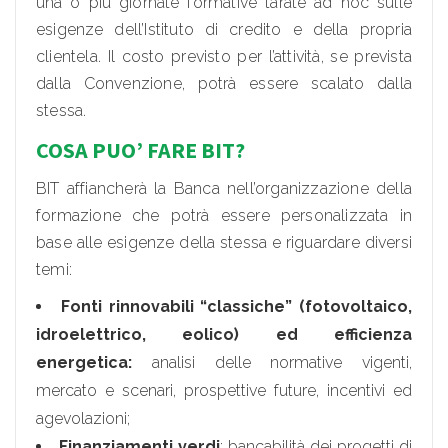
una o più giornate formative tarate ad hoc sulle
esigenze dell’Istituto di credito e della propria
clientela. Il costo previsto per l’attività, se prevista
dalla Convenzione, potrà essere scalato dalla
stessa.
COSA PUO’ FARE BIT?
BIT affiancherà la Banca nell’organizzazione della
formazione che potrà essere personalizzata in
base alle esigenze della stessa e riguardare diversi
temi:
Fonti rinnovabili “classiche” (fotovoltaico,
idroelettrico, eolico) ed efficienza
energetica:
analisi delle normative vigenti,
mercato e scenari, prospettive future, incentivi ed
agevolazioni;
Finanziamenti verdi
: bancabilità dei progetti di