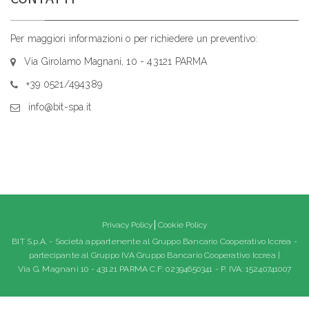
Per maggiori informazioni o per richiedere un preventivo:
Via Girolamo Magnani, 10 - 43121 PARMA
+39 0521/494389
info@bit-spa.it
Privacy Policy
Cookie Policy
BIT S.p.A. - Società appartenente al Gruppo Bancario Cooperativo Iccrea -
partecipante al Gruppo IVA Gruppo Bancario Cooperativo Iccrea |
Via G. Magnani 10 - 43121 PARMA C.F: 02394650341 - P. IVA: 15240741007