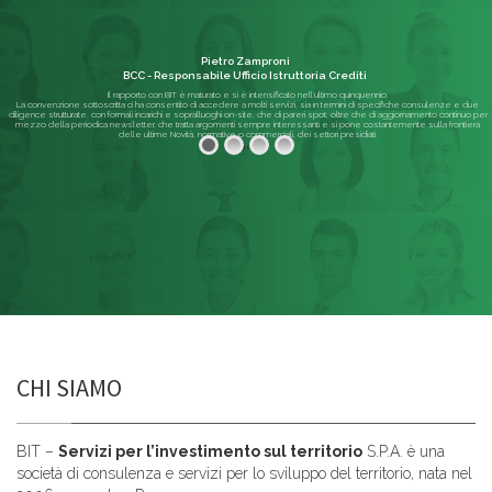
Pietro Zamproni
BCC - Responsabile Ufficio Istruttoria Crediti
Il rapporto con BIT è maturato e si è intensificato nell'ultimo quinquennio.
La convenzione sottoscritta ci ha consentito di accedere a molti servizi, sia in termini di specifiche consulenze e due
diligence strutturate, con formali incarichi e sopralluoghi on-site, che di pareri spot; oltre che di aggiornamento continuo per
mezzo della periodica newsletter, che tratta argomenti sempre interessanti e si pone costantemente sulla frontiera
delle ultime Novità, normative o commerciali, dei settori presidiati.
Leggi di più
CHI SIAMO
BIT –
Servizi per l’investimento sul territorio
S.P.A. è una
società di consulenza e servizi per lo sviluppo del territorio, nata nel