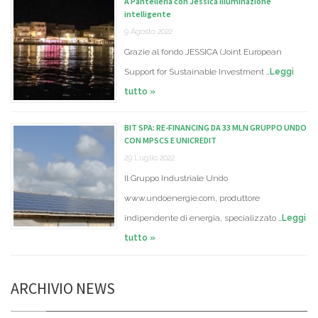
A Pantelleria con Jessica illuminazione
intelligente
9 Agosto 2022
Grazie al fondo JESSICA (Joint European
Support for Sustainable Investment …
Leggi
tutto »
BIT SPA: RE-FINANCING DA 33 MLN GRUPPO UNDO
CON MPSCS E UNICREDIT
29 Luglio 2022
Il Gruppo Industriale Undo
www.undoenergie.com, produttore
indipendente di energia, specializzato …
Leggi
tutto »
ARCHIVIO NEWS