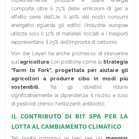
rispettivamente, produrre e usare energia
comporta oltre il 75% delle emissioni di gas a
effetto serra dell’Ue; il 40% dei nostri consumi
energetici riguarda gli edifici; l’industria europea
utilizza solo il 12% di materiali riciclati e i trasporti
rappresentano il 25% dell’impronta di carbonio.
Von der Leyen ha anche promesso di intervenire
sull’
agricoltura
con politiche come la
Strategia
“Farm to Fork”, progettata per aiutare gli
agricoltori a produrre cibo in modi più
sostenibili.
Tra gli obiettivi, ridurre
significativamente la dipendenza, il rischio e l’uso
di pesticidi chimici, fertilizzanti, antibiotici.
IL CONTRIBUTO DI BIT SPA PER LA
LOTTA AL CAMBIAMENTO CLIMATICO
Tali novità pongono le basi per un
maggior