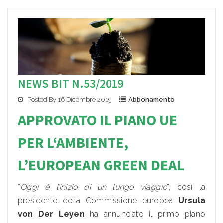
NEWS BIT N.53/2019
Posted By 16 Dicembre 2019
Abbonamento
APPROVATO IL PIANO UE
PER L
‘AMBIENTE,
L’EUR
OPEAN GREEN DEAL
“
Oggi è l’inizio di un lungo viaggio
”, così la
presidente della Commissione europea
Ursula
von Der Leyen
ha annunciato il primo piano