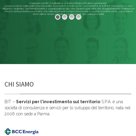
Il rapporto con BIT è maturato e si è intensificato nell'ultimo quinquennio.
La convenzione sottoscritta ci ha consentito di accedere a molti servizi, sia in termini di specifiche consulenze e due
diligence strutturate, con formali incarichi e sopralluoghi on-site, che di pareri spot; oltre che di aggiornamento continuo per
mezzo della periodica newsletter, che tratta argomenti sempre interessanti e si pone costantemente sulla frontiera
delle ultime Novità, normative o commerciali, dei settori presidiati.
Leggi di più
CHI SIAMO
BIT –
Servizi per l’investimento sul territorio
S.P.A. è una
società di consulenza e servizi per lo sviluppo del territorio, nata nel
2006 con sede a Parma.