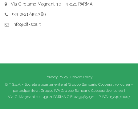
Via Girolamo Magnani, 10 - 43121 PARMA
+39 0521/494389
info@bit-spa.it
Privacy Policy
Cookie Policy
BIT S.p.A. - Società appartenente al Gruppo Bancario Cooperativo Iccrea -
partecipante al Gruppo IVA Gruppo Bancario Cooperativo Iccrea |
Via G. Magnani 10 - 43121 PARMA C.F: 02394650341 - P. IVA: 15240741007