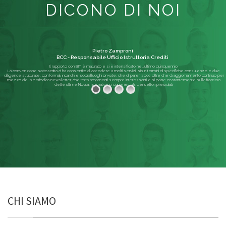
DICONO DI NOI
Pietro Zamproni
BCC - Responsabile Ufficio Istruttoria Crediti
Il rapporto con BIT è maturato e si è intensificato nell'ultimo quinquennio.
La convenzione sottoscritta ci ha consentito di accedere a molti servizi, sia in termini di specifiche consulenze e due
diligence strutturate, con formali incarichi e sopralluoghi on-site, che di pareri spot; oltre che di aggiornamento continuo per
mezzo della periodica newsletter, che tratta argomenti sempre interessanti e si pone costantemente sulla frontiera
delle ultime Novità, normative o commerciali, dei settori presidiati.
Leggi di più
CHI SIAMO