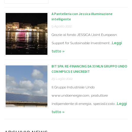
A Pantelleria con Jessica illuminazione
intelligente
9 Agosto 2022
Grazie al fondo JESSICA (Joint European
Support for Sustainable Investment …
Leggi
tutto »
BIT SPA: RE-FINANCING DA 33 MLN GRUPPO UNDO
CON MPSCS E UNICREDIT
29 Luglio 2022
Il Gruppo Industriale Undo
www.undoenergie.com, produttore
indipendente di energia, specializzato …
Leggi
tutto »