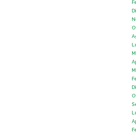
F
D
N
O
A
L
M
A
M
F
D
O
S
L
A
F