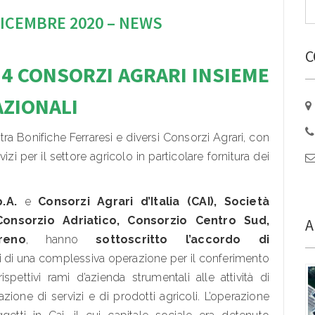
ICEMBRE 2020 – NEWS
C
 4 CONSORZI AGRARI INSIEME
AZIONALI
ra Bonifiche Ferraresi e diversi Consorzi Agrari, con
izi per il settore agricolo in particolare fornitura dei
p.A.
e
Consorzi Agrari d’Italia (CAI), Società
 Consorzio Adriatico, Consorzio Centro Sud,
A
reno
, hanno
sottoscritto l’accordo di
oni di una complessiva operazione per il conferimento
pettivi rami d’azienda strumentali alle attività di
one di servizi e di prodotti agricoli. L’operazione