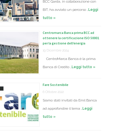
BCC Garda, in collaborazione con
BIT, ha avviato un percorso …
Leggi
tutto »
Centromarca Banca prima BCC ad
ottenere la certificazione ISO 50001
per la gestione dell’energia
19 Dicembre 2024
CentroMarca Banca è la prima
Banca di Credito …
Leggi tutto »
Fare Sostenibile
6 Ottobre 2022
Siamo stati invitati da Emil Banca
ad approfondire il tema …
Leggi
tutto »