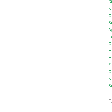
D
N
O
S
A
L
G
M
M
F
G
N
S
T