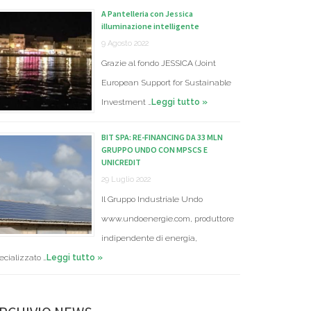
A Pantelleria con Jessica
illuminazione intelligente
9 Agosto 2022
Grazie al fondo JESSICA (Joint
European Support for Sustainable
Investment …
Leggi tutto »
BIT SPA: RE-FINANCING DA 33 MLN
GRUPPO UNDO CON MPSCS E
UNICREDIT
29 Luglio 2022
Il Gruppo Industriale Undo
www.undoenergie.com, produttore
indipendente di energia,
ecializzato …
Leggi tutto »