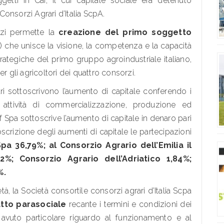
etti in Cai, il cui capitale sociale era detenuto
onsorzi Agrari d’Italia ScpA.
rzi permette la
creazione del primo soggetto
l) che unisce la visione, la competenza e la capacità
strategiche del primo gruppo agroindustriale italiano,
per gli agricoltori dei quattro consorzi.
ri sottoscrivono l’aumento di capitale conferendo i
e attività di commercializzazione, produzione ed
Bf Spa sottoscrive l’aumento di capitale in denaro pari
oscrizione degli aumenti di capitale le partecipazioni
pa 36,79%; al Consorzio Agrario dell’Emilia il
2%; Consorzio Agrario dell’Adriatico 1,84%;
%.
à, la Società consortile consorzi agrari d’Italia Scpa
tto parasociale
recante i termini e condizioni dei
i, avuto particolare riguardo al funzionamento e al