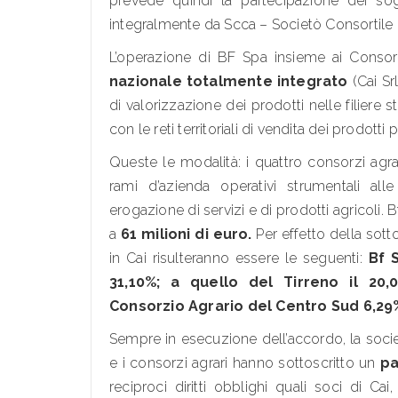
prevede quindi la partecipazione dei sogg
integralmente da Scca – Societò Consortile C
L’operazione di BF Spa insieme ai Conso
nazionale totalmente integrato
(Cai Sr
di valorizzazione dei prodotti nelle filiere 
con le reti territoriali di vendita dei prodotti 
Queste le modalità: i quattro consorzi agra
rami d’azienda operativi strumentali all
erogazione di servizi e di prodotti agricoli. 
a
61 milioni di euro.
Per effetto della sott
in Cai risulteranno essere le seguenti:
Bf S
31,10%; a quello del Tirreno il 20,0
Consorzio Agrario del Centro Sud 6,29
Sempre in esecuzione dell’accordo, la societ
e i consorzi agrari hanno sottoscritto un
pa
reciproci diritti obblighi quali soci di Ca