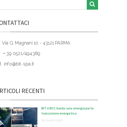
ONTATTACI
Via G. Magnani 10 - 43121 PARMA
+ 39 0521/494389
info@bit-spa.it
RTICOLI RECENTI
BIT e BCC Garda: una sinergia per la
transizione energetica
19 Giugno 2025