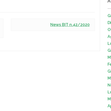
A
G
D
News BIT n.42/2020
O
A
L
G
M
F
G
M
N
L
M
A