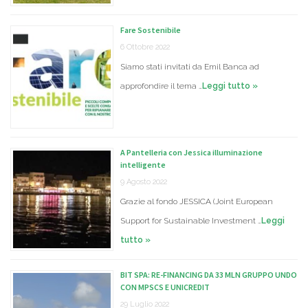
Fare Sostenibile
6 Ottobre 2022
Siamo stati invitati da Emil Banca ad
approfondire il tema …
Leggi tutto »
A Pantelleria con Jessica illuminazione
intelligente
9 Agosto 2022
Grazie al fondo JESSICA (Joint European
Support for Sustainable Investment …
Leggi
tutto »
BIT SPA: RE-FINANCING DA 33 MLN GRUPPO UNDO
CON MPSCS E UNICREDIT
29 Luglio 2022