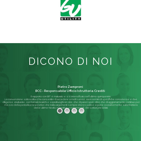
DICONO DI NOI
Pietro Zamproni
BCC - Responsabile Ufficio Istruttoria Crediti
Il rapporto con BIT è maturato e si è intensificato nell'ultimo quinquennio.
La convenzione sottoscritta ci ha consentito di accedere a molti servizi, sia in termini di specifiche consulenze e due
diligence strutturate, con formali incarichi e sopralluoghi on-site, che di pareri spot; oltre che di aggiornamento continuo per
mezzo della periodica newsletter, che tratta argomenti sempre interessanti e si pone costantemente sulla frontiera
delle ultime Novità, normative o commerciali, dei settori presidiati.
Leggi di più