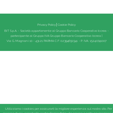
Privacy Policy
Cookie Policy
BIT S.p.A. - Società appartenente al Gruppo Bancario Cooperativo Iccrea -
partecipante al Gruppo IVA Gruppo Bancario Cooperativo Iccrea |
Via G. Magnani 10 - 43121 PARMA C.F: 02394650341 - P. IVA: 15240741007
Utilizziamo i cookies per assicurarti la migliore esperienza sul nostro sito. Per