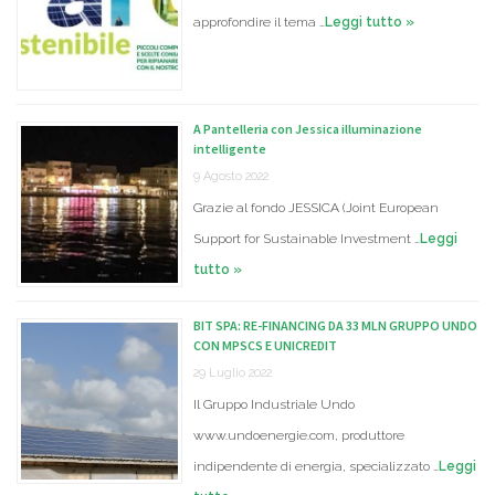
approfondire il tema …
Leggi tutto »
A Pantelleria con Jessica illuminazione
intelligente
9 Agosto 2022
Grazie al fondo JESSICA (Joint European
Support for Sustainable Investment …
Leggi
tutto »
BIT SPA: RE-FINANCING DA 33 MLN GRUPPO UNDO
CON MPSCS E UNICREDIT
29 Luglio 2022
Il Gruppo Industriale Undo
www.undoenergie.com, produttore
indipendente di energia, specializzato …
Leggi