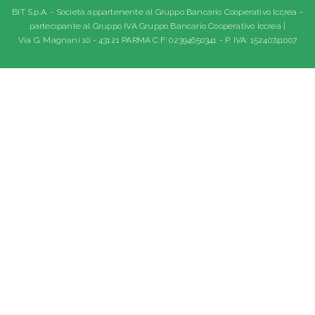
BIT S.p.A. - Società appartenente al Gruppo Bancario Cooperativo Iccrea -
partecipante al Gruppo IVA Gruppo Bancario Cooperativo Iccrea |
Via G. Magnani 10 - 43121 PARMA C.F: 02394650341 - P. IVA: 15240741007