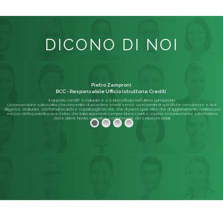
DICONO DI NOI
Pietro Zamproni
BCC - Responsabile Ufficio Istruttoria Crediti
Il rapporto con BIT è maturato e si è intensificato nell'ultimo quinquennio.
La convenzione sottoscritta ci ha consentito di accedere a molti servizi, sia in termini di specifiche consulenze e due
diligence strutturate, con formali incarichi e sopralluoghi on-site, che di pareri spot; oltre che di aggiornamento continuo per
mezzo della periodica newsletter, che tratta argomenti sempre interessanti e si pone costantemente sulla frontiera
delle ultime Novità, normative o commerciali, dei settori presidiati.
Leggi di più