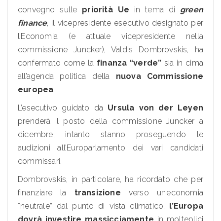
convegno sulle
priorità Ue
in tema di
green
finance
, il vicepresidente esecutivo designato per
l’Economia (e attuale vicepresidente nella
commissione Juncker), Valdis Dombrovskis, ha
confermato come la
finanza “verde”
sia in cima
all’agenda politica della
nuova Commissione
europea
.
L’esecutivo guidato da
Ursula von der Leyen
prenderà il posto della commissione Juncker a
dicembre; intanto stanno proseguendo le
audizioni all’Europarlamento dei vari candidati
commissari.
Dombrovskis, in particolare, ha ricordato che per
finanziare la
transizione
verso un’economia
“neutrale” dal punto di vista climatico,
l’Europa
dovrà
investire massicciamente
in molteplici