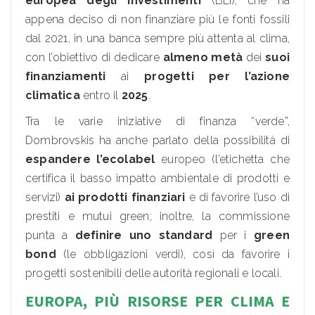
europea degli investimenti
(BEI), che ha
appena deciso di non finanziare più le fonti fossili
dal 2021, in una banca sempre più attenta al clima,
con l’obiettivo di dedicare
almeno metà
dei
suoi
finanziamenti
ai
progetti per l’azione
climatica
entro il
2025
.
Tra le varie iniziative di finanza “verde”,
Dombrovskis ha anche parlato della possibilità di
espandere l’ecolabel
europeo (l’etichetta che
certifica il basso impatto ambientale di prodotti e
servizi)
ai prodotti finanziari
e di favorire l’uso di
prestiti e mutui green; inoltre, la commissione
punta a
definire uno standard
per i
green
bond
(le obbligazioni verdi), così da favorire i
progetti sostenibili delle autorità regionali e locali.
EUROPA, PIÙ RISORSE PER CLIMA E