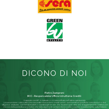
DICONO DI NOI
Pietro Zamproni
BCC - Responsabile Ufficio Istruttoria Crediti
Il rapporto con BIT è maturato e si è intensificato nell'ultimo quinquennio.
La convenzione sottoscritta ci ha consentito di accedere a molti servizi, sia in termini di specifiche consulenze e due
diligence strutturate, con formali incarichi e sopralluoghi on-site, che di pareri spot; oltre che di aggiornamento continuo per
mezzo della periodica newsletter, che tratta argomenti sempre interessanti e si pone costantemente sulla frontiera