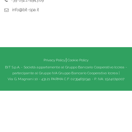
+39 0521/494389
info@bit-spa.it
Privacy Policy
Cookie Policy
BIT S.p.A. - Società appartenente al Gruppo Bancario Cooperativo Iccrea -
partecipante al Gruppo IVA Gruppo Bancario Cooperativo Iccrea |
Via G. Magnani 10 - 43121 PARMA C.F: 02394650341 - P. IVA: 15240741007