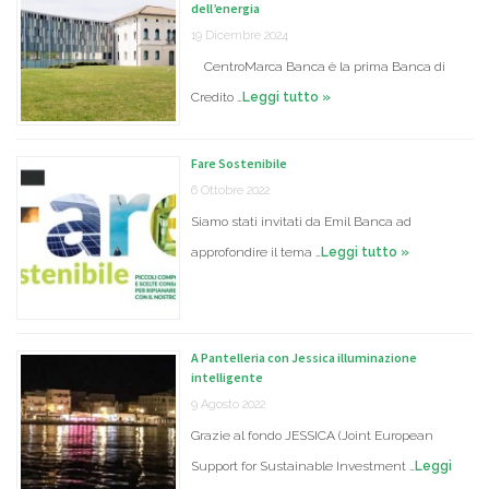
dell’energia
19 Dicembre 2024
CentroMarca Banca è la prima Banca di
Credito …
Leggi tutto »
Fare Sostenibile
6 Ottobre 2022
Siamo stati invitati da Emil Banca ad
approfondire il tema …
Leggi tutto »
A Pantelleria con Jessica illuminazione
intelligente
9 Agosto 2022
Grazie al fondo JESSICA (Joint European
Support for Sustainable Investment …
Leggi