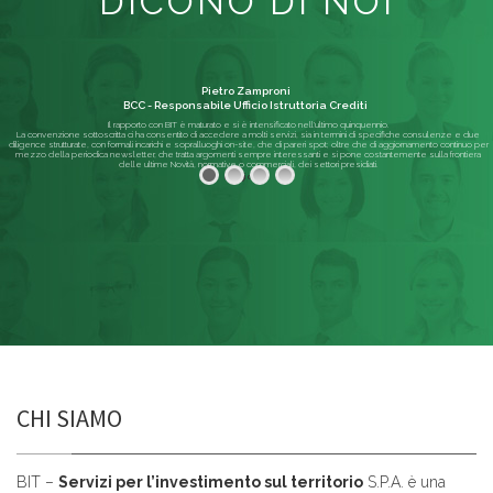
DICONO DI NOI
Pietro Zamproni
BCC - Responsabile Ufficio Istruttoria Crediti
Il rapporto con BIT è maturato e si è intensificato nell'ultimo quinquennio.
La convenzione sottoscritta ci ha consentito di accedere a molti servizi, sia in termini di specifiche consulenze e due
diligence strutturate, con formali incarichi e sopralluoghi on-site, che di pareri spot; oltre che di aggiornamento continuo per
mezzo della periodica newsletter, che tratta argomenti sempre interessanti e si pone costantemente sulla frontiera
delle ultime Novità, normative o commerciali, dei settori presidiati.
Leggi di più
CHI SIAMO
BIT –
Servizi per l’investimento sul territorio
S.P.A. è una