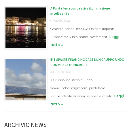
A Pantelleria con Jessica illuminazione
intelligente
9 Agosto 2022
Grazie al fondo JESSICA (Joint European
Support for Sustainable Investment …
Leggi
tutto »
BIT SPA: RE-FINANCING DA 33 MLN GRUPPO UNDO
CON MPSCS E UNICREDIT
29 Luglio 2022
Il Gruppo Industriale Undo
www.undoenergie.com, produttore
indipendente di energia, specializzato …
Leggi
tutto »
ARCHIVIO NEWS