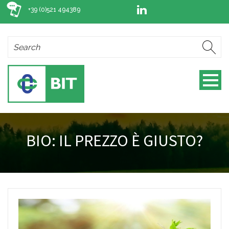
+39 (0)521 494389
BIO: IL PREZZO È GIUSTO?